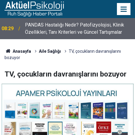
PANDAS Hastalığı Nedir? Patofizyolojisi, Klinik
08:29
Özellikleri, Tanı Kriterleri ve Güncel Tartışmalar
10 Mayıs Psikologlar Günü Nasıl Ortaya Çıktı? 10
10:30
Mayıs Tarihinin Hikayesi
Anasayfa
Aile Sağlığı
TV, çocukların davranışlarını
bozuyor
TV, çocukların davranışlarını bozuyor