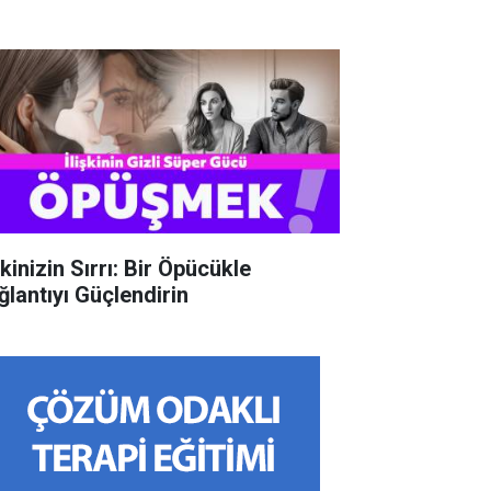
şkinizin Sırrı: Bir Öpücükle
ğlantıyı Güçlendirin