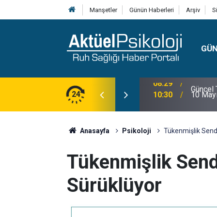
Manşetler
Günün Haberleri
Arşiv
S
GÜ
lojisi, Klinik Özellikleri, Tanı Kriterleri ve
24
10:30
10 Mayı
Anasayfa
Psikoloji
Tükenmişlik Send
Tükenmişlik Send
Sürüklüyor