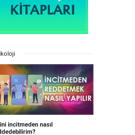
koloji
rini incitmeden nasıl
ddedebilirim?