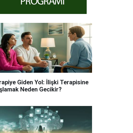
rapiye Giden Yol: İlişki Terapisine
şlamak Neden Gecikir?