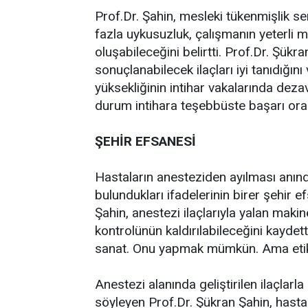
Prof.Dr. Şahin, mesleki tükenmişlik s
fazla uykusuzluk, çalışmanın yeterli m
oluşabileceğini belirtti. Prof.Dr. Şükra
sonuçlanabilecek ilaçları iyi tanıdığını
yüksekliğinin intihar vakalarında dez
durum intihara teşebbüste başarı oran
ŞEHİR EFSANESİ
Hastaların anesteziden ayılması anında
bulundukları ifadelerinin birer şehir
Şahin, anestezi ilaçlarıyla yalan maki
kontrolünün kaldırılabileceğini kaydet
sanat. Onu yapmak mümkün. Ama etik 
Anestezi alanında geliştirilen ilaçlarla 
söyleyen Prof.Dr. Şükran Şahin, hasta