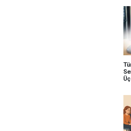
Tü
Se
Üç