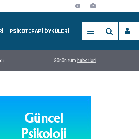
RI
PSIKOTERAPI ÖYKÜLERI
si
15:01
Simon Says Dikkat Programı Nedir?
Günün tüm
haberleri