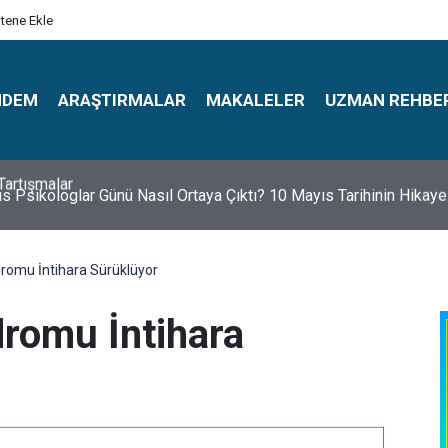
itene Ekle
NDEM
ARAŞTIRMALAR
MAKALELER
UZMAN REHBE
s Psikologlar Günü Nasıl Ortaya Çıktı? 10 Mayıs Tarihinin Hikaye
romu İntihara Sürüklüyor
romu İntihara