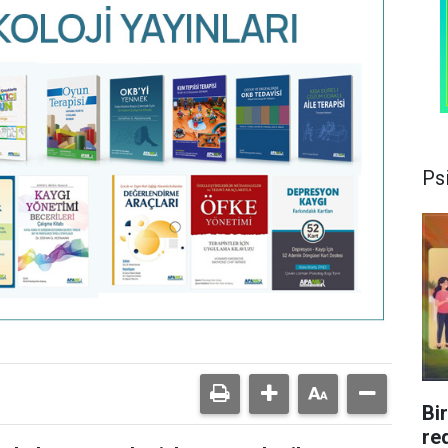
Psi
Bi
re