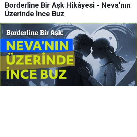
Borderline Bir Aşk Hikâyesi - Neva’nın
Üzerinde İnce Buz
Yayınlanma:
14 Temmuz 2026 Salı 10:16
Borderline kişilik örüntüsünün gölgesinde yaşanan
yoğun bir aşkı anlatan bu terapötik öykü; terk