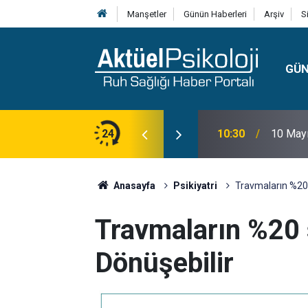
Manşetler
Günün Haberleri
Arşiv
S
GÜ
lojisi, Klinik Özellikleri, Tanı Kriterleri ve
24
10:30
10 Mayı
Anasayfa
Psikiyatri
Travmaların %20 
Travmaların %20 
Dönüşebilir