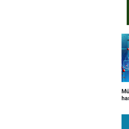
Mü
ha