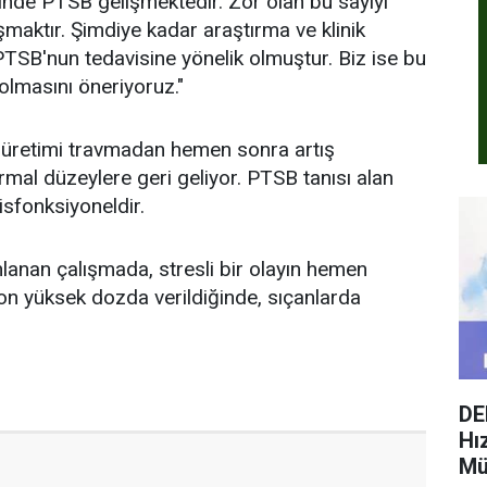
sinde PTSB gelişmektedir. Zor olan bu sayıyı
maktır. Şimdiye kadar araştırma ve klinik
 PTSB'nun tedavisine yönelik olmuştur. Biz ise bu
olmasını öneriyoruz."
 üretimi travmadan hemen sonra artış
rmal düzeylere geri geliyor. PTSB tanısı alan
sfonksiyoneldir.
nlanan çalışmada, stresli bir olayın hemen
on yüksek dozda verildiğinde, sıçanlarda
DE
Hı
Mü