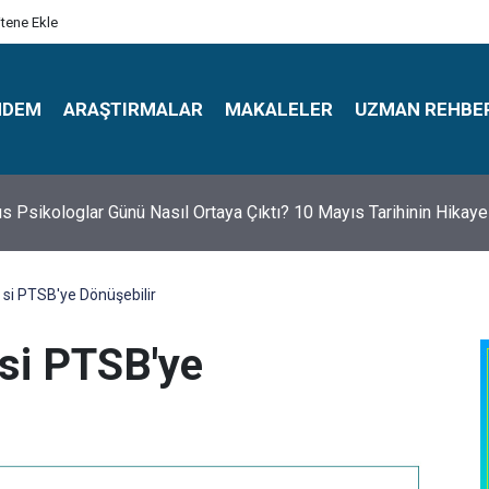
itene Ekle
NDEM
ARAŞTIRMALAR
MAKALELER
UZMAN REHBE
s Psikologlar Günü Nasıl Ortaya Çıktı? 10 Mayıs Tarihinin Hikaye
si PTSB'ye Dönüşebilir
si PTSB'ye