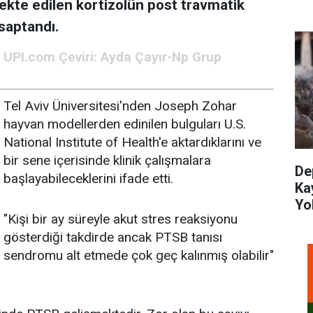
jekte edilen kortizolün post travmatik
saptandı.
UPI.com Çeviri: Ayda Çayır-Np Grup
Tel Aviv Üniversitesi'nden Joseph Zohar
hayvan modellerden edinilen bulguları U.S.
National Institute of Health'e aktardıklarını ve
bir sene içerisinde klinik çalışmalara
De
başlayabileceklerini ifade etti.
Ka
Yol
"Kişi bir ay süreyle akut stres reaksiyonu
gösterdiği takdirde ancak PTSB tanısı
a sendromu alt etmede çok geç kalınmış olabilir"