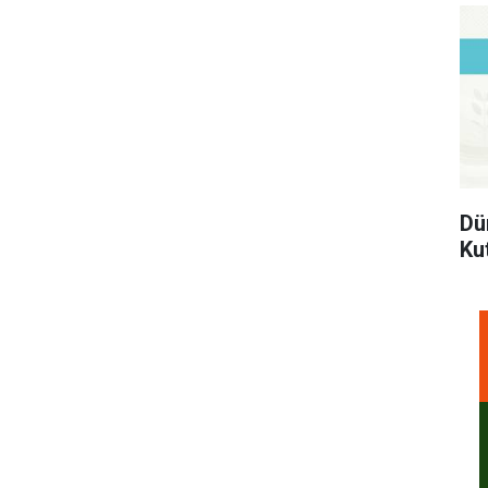
Dü
Ku