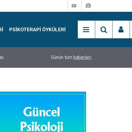
RI
PSIKOTERAPI ÖYKÜLERI
si
15:01
Simon Says Dikkat Programı Nedir?
Günün tüm
haberleri