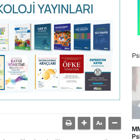
Psi
MM
Ps