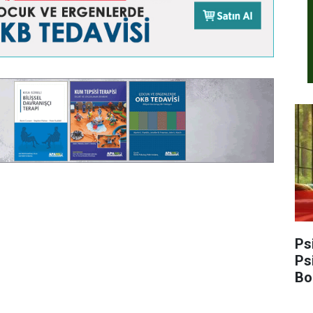
Ps
Ps
Bo