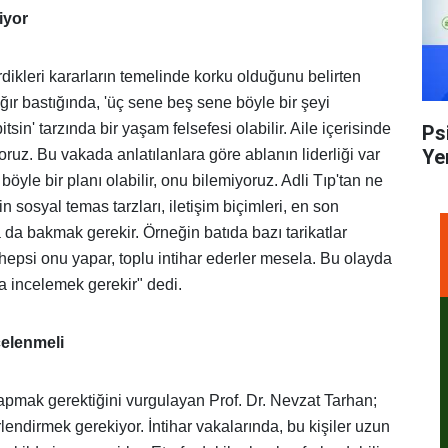
iyor
rdikleri kararların temelinde korku olduğunu belirten
ır bastığında, 'üç sene beş sene böyle bir şeyi
n' tarzında bir yaşam felsefesi olabilir. Aile içerisinde
Ps
Ye
oruz. Bu vakada anlatılanlara göre ablanın liderliği var
böyle bir planı olabilir, onu bilemiyoruz. Adli Tıp'tan ne
 sosyal temas tarzları, iletişim biçimleri, en son
a da bakmak gerekir. Örneğin batıda bazı tarikatlar
ce hepsi onu yapar, toplu intihar ederler mesela. Bu olayda
da incelemek gerekir" dedi.
celenmeli
pmak gerektiğini vurgulayan Prof. Dr. Nevzat Tarhan;
endirmek gerekiyor. İntihar vakalarında, bu kişiler uzun