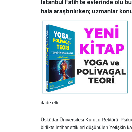
İstanbul Fatih'te evlerinde ölü b
hala araştırılırken; uzmanlar kon
ifade etti.
Üsküdar Üniversitesi Kurucu Rektörü, Psikiya
birlikte intihar ettikleri düşünülen Yetişkin