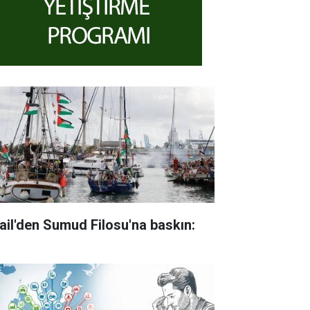
rail'den Sumud Filosu'na baskın: