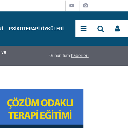
RI
PSIKOTERAPI ÖYKÜLERI
si
15:01
Simon Says Dikkat Programı Nedir?
Günün tüm
haberleri