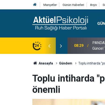
Manşetler
Günün Haberleri
Arşiv
S
GÜ
lojisi, Klinik Özellikleri, Tanı Kriterleri ve
24
10:30
10 Mayı
Anasayfa
Gündem
Toplu intiharda "ps
Toplu intiharda "p
önemli