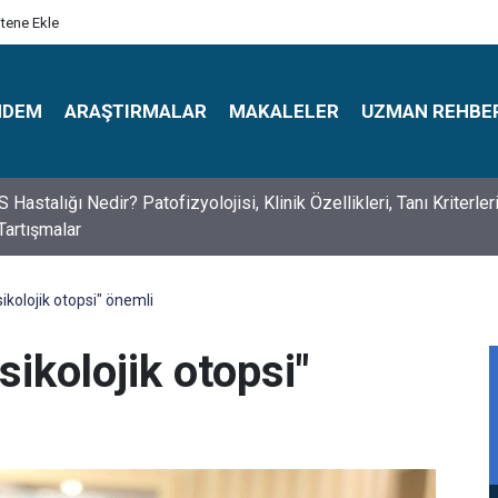
itene Ekle
NDEM
ARAŞTIRMALAR
MAKALELER
UZMAN REHBE
s Psikologlar Günü Nasıl Ortaya Çıktı? 10 Mayıs Tarihinin Hikaye
ikolojik otopsi" önemli
sikolojik otopsi"