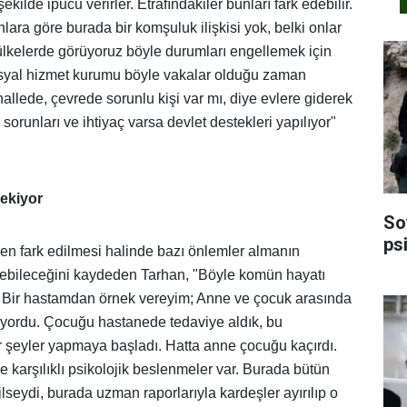
şekilde ipucu verirler. Etrafındakiler bunları fark edebilir.
lara göre burada bir komşuluk ilişkisi yok, belki onlar
 ülkelerde görüyoruz böyle durumları engellemek için
osyal hizmet kurumu böyle vakalar olduğu zaman
llede, çevrede sorunlu kişi var mı, diye evlere giderek
sorunları ve ihtiyaç varsa devlet destekleri yapılıyor"
ekiyor
So
psi
n fark edilmesi halinde bazı önlemler almanın
lebileceğini kaydeden Tarhan, "Böyle komün hayatı
. Bir hastamdan örnek vereyim; Anne ve çocuk arasında
ıyordu. Çocuğu hastanede tedaviye aldık, bu
 şeyler yapmaya başladı. Hatta anne çocuğu kaçırdı.
e karşılıklı psikolojik beslenmeler var. Burada bütün
edilseydi, burada uzman raporlarıyla kardeşler ayırılıp o