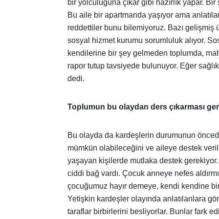
bir yolculuğuna çıkar gibi hazırlık yapar. Bir 
Bu aile bir apartmanda yaşıyor ama anlatılan
reddettiler bunu bilemiyoruz. Bazı gelişmiş
sosyal hizmet kurumu sorumluluk alıyor. S
kendilerine bir şey gelmeden toplumda, maha
rapor tutup tavsiyede bulunuyor. Eğer sağlık 
dedi.
Toplumun bu olaydan ders çıkarması ger
Bu olayda da kardeşlerin durumunun öncede
mümkün olabileceğini ve aileye destek veri
yaşayan kişilerde mutlaka destek gerekiyor
ciddi bağ vardı. Çocuk anneye nefes aldırm
çocuğumuz hayır demeye, kendi kendine bir
Yetişkin kardeşler olayında anlatılanlara gör
taraflar birbirlerini besliyorlar. Bunlar fark 