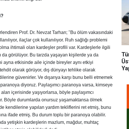
i?
rlendiren Prof. Dr. Nevzat Tarhan; "Bu ölüm vakasındaki
anılıyor, ilaçlar çok kullanılıyor. Ruh sağlığı problemi
a ihtimali olan kardeşler profili var. Kardeşlerle ilgili
Tü
ı da görülüyor. Bu tarzda yaşayan kişilerde ya da
Üs
 ayna etkisinde aile içinde bireyler aynı etkiyi
Ya
 tehdit olarak görüyor, dış dünyayı tehlike olarak
lerine güvenirler. Ve dışarıya karşı bunu belli etmemek
cı paranoya diyoruz. Paylaşımcı paranoya varsa, kimseye
alan içerisinde yaşıyorlarsa, böyle paylaşımcı
ülür. Böyle durumlarda onursuz yaşamaktansa ölmek
 de kendilerine yapılan yardım tekliflerini ret etmiş, bunu
ına ifade etmiş. Bu durum toplu bir paranoya olabilir.
ğında yetişkin kardeşlerin mazlum, mağdur, muhtaç