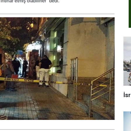
tihar etmiş olabilirler" dedi.
İs