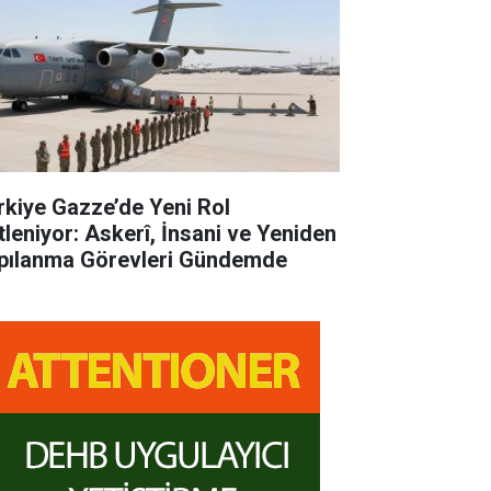
rkiye Gazze’de Yeni Rol
tleniyor: Askerî, İnsani ve Yeniden
pılanma Görevleri Gündemde