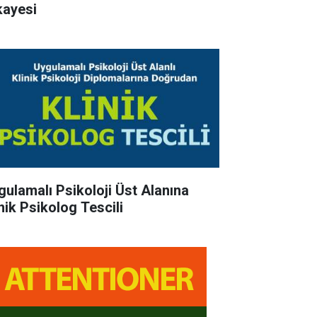
kayesi
gulamalı Psikoloji Üst Alanına
inik Psikolog Tescili