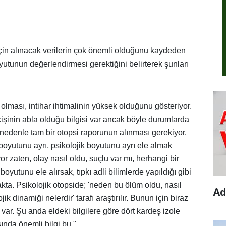
için alınacak verilerin çok önemli olduğunu kaydeden
oyutunun değerlendirmesi gerektiğini belirterek şunları
lması, intihar ihtimalinin yüksek olduğunu gösteriyor.
kişinin abla olduğu bilgisi var ancak böyle durumlarda
nedenle tam bir otopsi raporunun alınması gerekiyor.
oyutunu ayrı, psikolojik boyutunu ayrı ele almak
or zaten, olay nasıl oldu, suçlu var mı, herhangi bir
 boyutunu ele alırsak, tıpkı adli bilimlerde yapıldığı gibi
kta. Psikolojik otopside; 'neden bu ölüm oldu, nasıl
Ad
 dinamiği nelerdir' tarafı araştırılır. Bunun için biraz
aç var. Şu anda eldeki bilgilere göre dört kardeş izole
şında önemli bilgi bu."