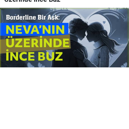
Yayınlanma:
14 Temmuz 2026 Salı 10:16
Borderline kişilik örüntüsünün gölgesinde yaşanan
yoğun bir aşkı anlatan bu terapötik öykü; terk
edilme korkusunu, duygusal gelgitleri, tükenmişliği
ve sınır koymanın iyileştirici gücünü Petersburg’un