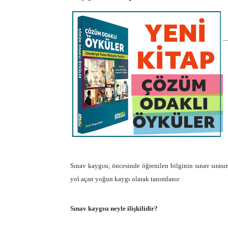
Sınav kaygısı; öncesinde öğrenilen bilginin sınav sırası
yol açan yoğun kaygı olarak tanımlanır.
Sınav kaygısı neyle ilişkilidir?