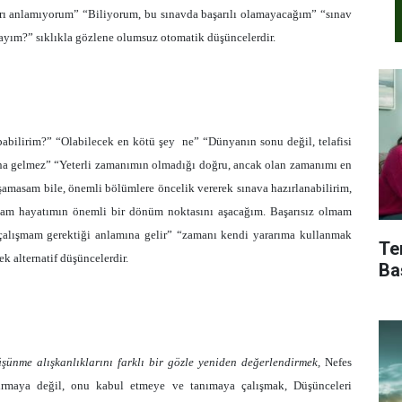
rı anlamıyorum” “Biliyorum, bu sınavda başarılı olamayacağım” “sınav
nayım?” sıklıkla gözlene olumsuz otomatik düşüncelerdir.
abilirim?” “Olabilecek en kötü şey ne” “Dünyanın sonu değil, telafisi
na gelmez” “Yeterli zamanımın olmadığı doğru, ancak olan zamanımı en
ışamasam bile, önemli bölümlere öncelik vererek sınava hazırlanabilirim,
sam hayatımın önemli bir dönüm noktasını aşacağım. Başarısız olmam
çalışmam gerektiği anlamına gelir” “zamanı kendi yararıma kullanmak
Te
k alternatif düşüncelerdir.
Ba
şünme alışkanlıklarını farklı bir gözle yeniden değerlendirmek,
Nefes
stırmaya değil, onu kabul etmeye ve tanımaya çalışmak, Düşünceleri