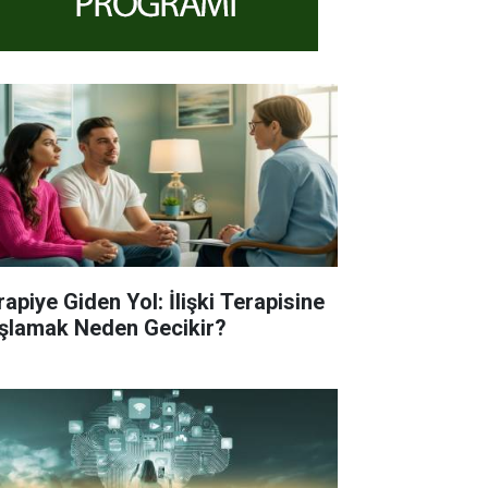
rapiye Giden Yol: İlişki Terapisine
şlamak Neden Gecikir?