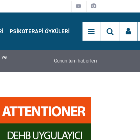
RI
PSIKOTERAPI ÖYKÜLERI
i ve
si
15:01
Simon Says Dikkat Programı Nedir?
Günün tüm
haberleri