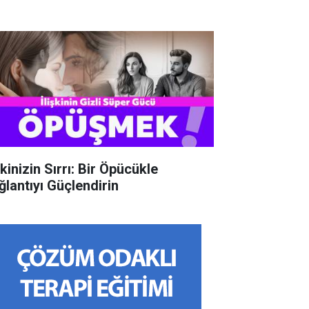
şkinizin Sırrı: Bir Öpücükle
ğlantıyı Güçlendirin