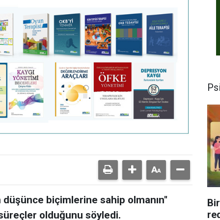
Psi
an düşünce biçimlerine sahip olmanın''
Bi
re
süreçler olduğunu söyledi.