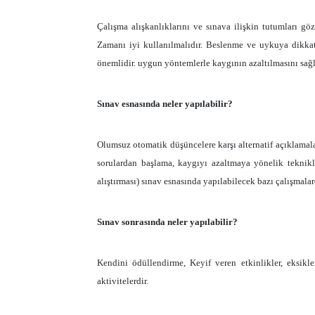
Çalışma alışkanlıklarını ve sınava ilişkin tutumları gö
Zamanı iyi kullanılmalıdır. Beslenme ve uykuya dikka
önemlidir. uygun yöntemlerle kaygının azaltılmasını sağ
Sınav esnasında neler yapılabilir?
Olumsuz otomatik düşüncelere karşı alternatif açıklamal
sorulardan başlama, kaygıyı azaltmaya yönelik teknikle
alıştırması) sınav esnasında yapılabilecek bazı çalışmalar
Sınav sonrasında neler yapılabilir?
Kendini ödüllendirme, Keyif veren etkinlikler, eksik
aktivitelerdir.