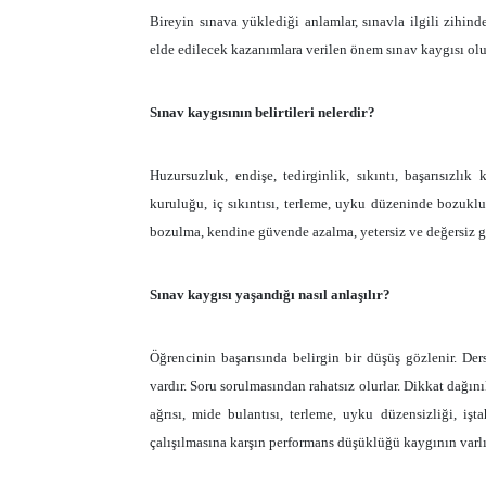
Bireyin sınava yüklediği anlamlar, sınavla ilgili zihind
elde edilecek kazanımlara verilen önem sınav kaygısı olu
Sınav kaygısının belirtileri nelerdir?
Huzursuzluk, endişe, tedirginlik, sıkıntı, başarısızlık 
kuruluğu, iç sıkıntısı, terleme, uyku düzeninde bozuklu
bozulma, kendine güvende azalma, yetersiz ve değersiz gö
Sınav kaygısı yaşandığı nasıl anlaşılır?
Öğrencinin başarısında belirgin bir düşüş gözlenir. De
vardır. Soru sorulmasından rahatsız olurlar. Dikkat dağın
ağrısı, mide bulantısı, terleme, uyku düzensizliği, işt
çalışılmasına karşın performans düşüklüğü kaygının varlığ