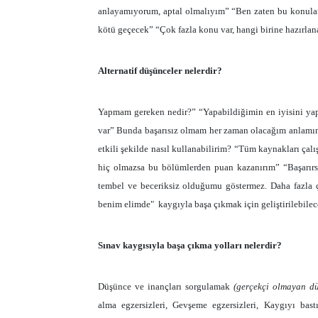
anlayamıyorum, aptal olmalıyım” “Ben zaten bu konula
kötü geçecek” “Çok fazla konu var, hangi birine hazırla
Alternatif düşünceler nelerdir?
Yapmam gereken nedir?” “Yapabildiğimin en iyisini yap
var” Bunda başarısız olmam her zaman olacağım anlamı
etkili şekilde nasıl kullanabilirim? “Tüm kaynakları çal
hiç olmazsa bu bölümlerden puan kazanırım” “Başarır
tembel ve beceriksiz olduğumu göstermez. Daha fazla 
benim elimde" kaygıyla başa çıkmak için geliştirilebilece
Sınav kaygısıyla başa çıkma yolları nelerdir?
Düşünce ve inançları sorgulamak
(gerçekçi olmayan dü
alma egzersizleri, Gevşeme egzersizleri, Kaygıyı ba