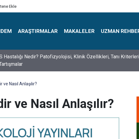
itene Ekle
NDEM
ARAŞTIRMALAR
MAKALELER
UZMAN REHBE
astalığı Nedir? Patofizyolojisi, Klinik Özellikleri, Tanı Kriterler
Tartışmalar
s Psikologlar Günü Nasıl Ortaya Çıktı? 10 Mayıs Tarihinin Hikaye
r ve Nasıl Anlaşılır?
ir ve Nasıl Anlaşılır?