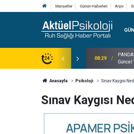
Manşetler
Günün Haberleri
Arşiv
S
GÜ
PANDAS H
08:29
Güncel 
24
10:30
10 Mayı
Anasayfa
Psikoloji
Sınav Kaygısı Nedi
Sınav Kaygısı Ned