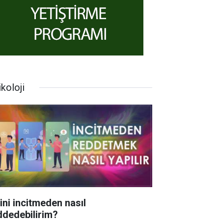
koloji
rini incitmeden nasıl
ddedebilirim?