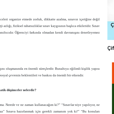
leri organize etmede zorluk, dikkatte azalma, sınavın içeriğine değil
 azlığı, fiziksel rahatsızlıklar sınav kaygısının başlıca etkileridir. Sınav
anıltıcıdır. Öğrenciyi farkında olmadan kendi davranışını denetleyemez
Çi
ı oluşmasında en önemli süreçlerdir. Bunaltıya eğilimli kişilik yapısı
osyal çevrenin beklentileri ve baskısı da önemli bir etkendir.
atik düşünceler nelerdir?
çma. Nerede ve ne zaman kullanacağım ki?” “Sınavlar niye yapılıyor, ne
maz” Sınava hazırlanmak için gerekli zamanım yok ki!” “Bu konuları