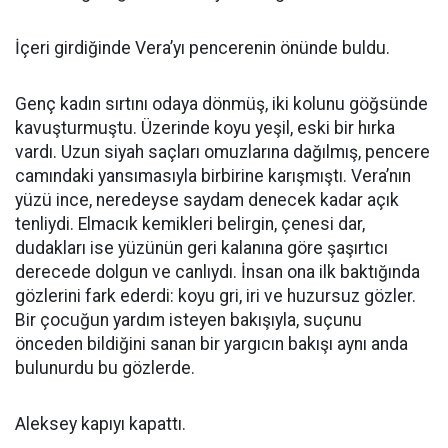
İçeri girdiğinde Vera’yı pencerenin önünde buldu.
Genç kadın sırtını odaya dönmüş, iki kolunu göğsünde
kavuşturmuştu. Üzerinde koyu yeşil, eski bir hırka
vardı. Uzun siyah saçları omuzlarına dağılmış, pencere
camındaki yansımasıyla birbirine karışmıştı. Vera’nın
yüzü ince, neredeyse saydam denecek kadar açık
tenliydi. Elmacık kemikleri belirgin, çenesi dar,
dudakları ise yüzünün geri kalanına göre şaşırtıcı
derecede dolgun ve canlıydı. İnsan ona ilk baktığında
gözlerini fark ederdi: koyu gri, iri ve huzursuz gözler.
Bir çocuğun yardım isteyen bakışıyla, suçunu
önceden bildiğini sanan bir yargıcın bakışı aynı anda
bulunurdu bu gözlerde.
Aleksey kapıyı kapattı.