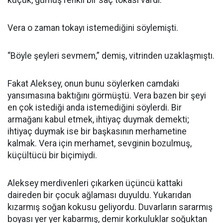
küçük, gümüş renkli bir saç tokası vardı.
Vera o zaman tokayı istemediğini söylemişti.
“Böyle şeyleri sevmem,” demiş, vitrinden uzaklaşmıştı.
Fakat Aleksey, onun bunu söylerken camdaki
yansımasına baktığını görmüştü. Vera bazen bir şeyi
en çok istediği anda istemediğini söylerdi. Bir
armağanı kabul etmek, ihtiyaç duymak demekti;
ihtiyaç duymak ise bir başkasının merhametine
kalmak. Vera için merhamet, sevginin bozulmuş,
küçültücü bir biçimiydi.
Aleksey merdivenleri çıkarken üçüncü kattaki
daireden bir çocuk ağlaması duyuldu. Yukarıdan
kızarmış soğan kokusu geliyordu. Duvarların sararmış
boyası yer yer kabarmış, demir korkuluklar soğuktan