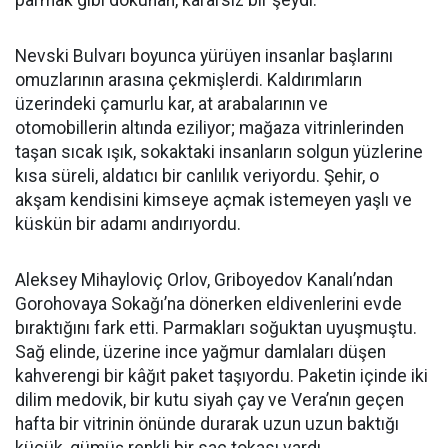
parmak gibi dokunan, kararsız bir şeydi.
Nevski Bulvarı boyunca yürüyen insanlar başlarını
omuzlarının arasına çekmişlerdi. Kaldırımların
üzerindeki çamurlu kar, at arabalarının ve
otomobillerin altında eziliyor; mağaza vitrinlerinden
taşan sıcak ışık, sokaktaki insanların solgun yüzlerine
kısa süreli, aldatıcı bir canlılık veriyordu. Şehir, o
akşam kendisini kimseye açmak istemeyen yaşlı ve
küskün bir adamı andırıyordu.
Aleksey Mihayloviç Orlov, Griboyedov Kanalı’ndan
Gorohovaya Sokağı’na dönerken eldivenlerini evde
bıraktığını fark etti. Parmakları soğuktan uyuşmuştu.
Sağ elinde, üzerine ince yağmur damlaları düşen
kahverengi bir kâğıt paket taşıyordu. Paketin içinde iki
dilim medovik, bir kutu siyah çay ve Vera’nın geçen
hafta bir vitrinin önünde durarak uzun uzun baktığı