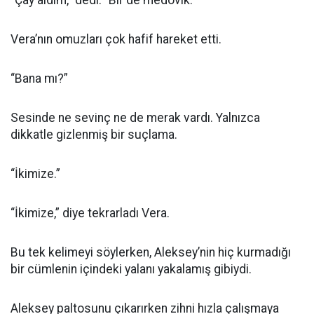
“Çay aldım,” dedi. “Bir de medovik.”
Vera’nın omuzları çok hafif hareket etti.
“Bana mı?”
Sesinde ne sevinç ne de merak vardı. Yalnızca
dikkatle gizlenmiş bir suçlama.
“İkimize.”
“İkimize,” diye tekrarladı Vera.
Bu tek kelimeyi söylerken, Aleksey’nin hiç kurmadığı
bir cümlenin içindeki yalanı yakalamış gibiydi.
Aleksey paltosunu çıkarırken zihni hızla çalışmaya