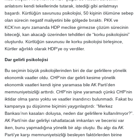
anlatısını kendi tekellerinde tutarak, istediği gibi anlatmayı
başardı. Kürtlüğün savunusu psikolojisi, 50 kişinin ölümüne sebep
olan sürecin negatif maliyetini bile gölgede bıraktı. PKK ve
KCK’nın aynı zamanda HDP meclise girmezse çözüm sürecinin
biteceği, kan akacağı üzerinden tehditleri de “korku psikolojisini”
oluşturdu. Kürtlüğün savunusu ile korku psikolojisi birleşince,
Kürtler ağırlıklı olarak HDP’ye oy verdiler.
Dar gelirli psikolojisi
Bu seçimin büyük psikolojilerinden biri de dar gelirlilere yönelik
ekonomik vaatler oldu. CHP’nin dar gelirli kesime yönelik
ekonomik vaatleri kendi işine yaramasa bile AK Parti’den
memnuniyetsizliği arttırdı. CHP’nin işine yaramadı çünkü CHP’nin
iktidar olma şansı yoktu ve vaatler inandırıcı bulunmadı. Fakat bu
kampanya şu düşünme biçimini yaygınlaştırdı: “Merkez
Bankası’nın kasaları doluysa, neden dar gelirlilere kullanılmıyor?”.
AK Parti’nin dar gelirliyi rahatlatacak imkanları ve becerisi var
iken, bunu yapmadığına yönelik bir algı oluştu. Bu algı da AK
Parti’ye karşı memnuniyetsizliği besleyen faktörlerden birine