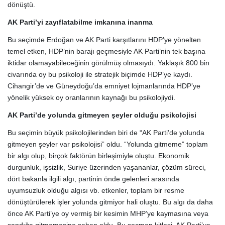
dönüştü.
AK Parti’yi zayıflatabilme imkanına inanma
Bu seçimde Erdoğan ve AK Parti karşıtlarını HDP’ye yönelten
temel etken, HDP’nin barajı geçmesiyle AK Parti’nin tek başına
iktidar olamayabileceğinin görülmüş olmasıydı. Yaklaşık 800 bin
civarında oy bu psikoloji ile stratejik biçimde HDP’ye kaydı.
Cihangir’de ve Güneydoğu’da emniyet lojmanlarında HDP’ye
yönelik yüksek oy oranlarının kaynağı bu psikolojiydi.
AK Parti’de yolunda gitmeyen şeyler
olduğu psikolojisi
Bu seçimin büyük psikolojilerinden biri de “AK Parti’de yolunda
gitmeyen şeyler var psikolojisi” oldu. “Yolunda gitmeme” toplam
bir algı olup, birçok faktörün birleşimiyle oluştu. Ekonomik
durgunluk, işsizlik, Suriye üzerinden yaşananlar, çözüm süreci,
dört bakanla ilgili algı, partinin önde gelenleri arasında
uyumsuzluk olduğu algısı vb. etkenler, toplam bir resme
dönüştürülerek işler yolunda gitmiyor hali oluştu. Bu algı da daha
önce AK Parti’ye oy vermiş bir kesimin MHP’ye kaymasına veya