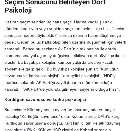
Seçim Sonucunu Belirleyen Dört
Psikoloji
Haziran seçimlerinden üç hafta geçti. Her ne kadar şu anki
gündem koalisyon veya yeniden seçim meselesi olsa bile, “seçim
sonuçları neden böyle oldu?” sorusu üzerine halen düşünmeye
değer. Geçen bu üç hafta olup biten üzerine düşünmek için yeterli
zamandı. Bence bu seçimde Ak Parti’nin tek başına iktidarda
olamamasına yol açan oy değişimini etkileyen dört büyük psikoloji
oluştu. Bu büyük psikolojiler, kampanyalarda üretilen küçük
söylemlere galip geldi. Bu büyük psikolojiler şunlar; “Kürtlüğün
savunusu ve korku psikolojisi”, “dar gelirli psikolojisi”, “HDP’yi
meclise sokarak, AK Parti’yi zayıflatmanın mümkün olduğu
kanaati” , “AK Parti’de yolunda gitmeyen şeylerin olduğu hissi”.
Kürtlüğün savunusu ve korku psikolojisi
Bu seçimde Kürt seçmenin oy verme davranışında en başat
psikoloji “Kürtlüğün savunusu” oldu. Kobani süreci DAİŞ’e karşı
Kürtlüğün savunusuna dönüştü. Kürt kimliği tehlike altındaymış
hissi oluştu. PKK, KCK ve HDP çizgisi de Kobani sürecinin