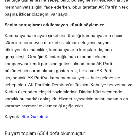
sandığa gitmemesine sebep oldu. Bu seçmen kitlesi, AK Parti’ye
memnuniyetsizliğini ifade ederken, öbür taraftan AK Parti’nin tek
başına iktidar olacağını var saydı.
Seçim sonuçlarını
etkilemeyen küçük söylemler
Kampanya hazırlayan şirketlerin ürettiği kampanyaların seçim
sürecine neredeyse direk etkisi olmadı. Seçimin seyrini
etkileyecek dinamikler, kampanyaların kurguları dışında
gerçekleşti. Örneğin Kılıçdaroğlu’nun ekonomi eksenli
kampanyası kendi partisine getirisi olmadı ama AK Parti
hükümetinin sorun alanını göstererek, bir kısım AK Parti
seçmeninin AK Parti’ye karşı memnuniyetsiz hale gelmesine
sebep oldu. AK Parti’nin Demirtaş’ın Taksimi Kabe’ye benzetme ve
Kudüs üzerinden eleştiri söylemlerinin Dindar Kürt seçmende
karşılık bulmadığı anlaşıldı. Hizmet siyasetinin anlatılmasının da
kararsız seçmeni etkilemediği açığa çıktı.
Kaynak:
Star Gazetesi
Bu yazı toplam 6564 defa okunmuştur