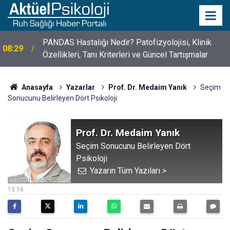
10 Mayıs Psikologlar Günü Nasıl Ortaya Çıktı? 10
10:30
Mayıs Tarihinin Hikayesi
Anasayfa
Yazarlar
Prof. Dr. Medaim Yanık
Seçim
Sonucunu Belirleyen Dört Psikoloji
Prof. Dr. Medaim Yanık
Seçim Sonucunu Belirleyen Dört
Psikoloji
Yazarın Tüm Yazıları >
07 Temmuz 2015
13:16