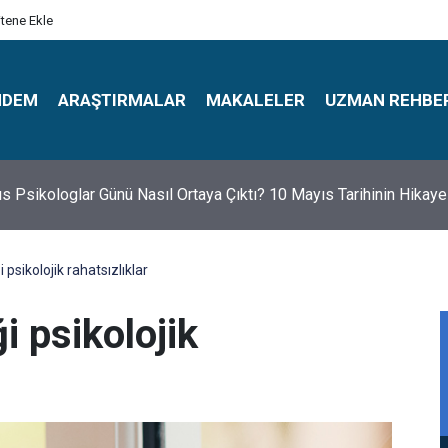
itene Ekle
NDEM
ARAŞTIRMALAR
MAKALELER
UZMAN REHBE
s Psikologlar Günü Nasıl Ortaya Çıktı? 10 Mayıs Tarihinin Hikaye
i psikolojik rahatsızlıklar
ği psikolojik