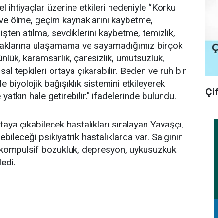
mel ihtiyaçlar üzerine etkileri nedeniyle “Korku
ve ölme, geçim kaynaklarını kaybetme,
şten atılma, sevdiklerini kaybetme, temizlik,
ynaklarına ulaşamama ve sayamadığımız birçok
nlük, karamsarlık, çaresizlik, umutsuzluk,
al tepkileri ortaya çıkarabilir. Beden ve ruh bir
 biyolojik bağışıklık sistemini etkileyerek
Çi
 yatkın hale getirebilir." ifadelerinde bulundu.
taya çıkabilecek hastalıkları sıralayan Yavaşçı,
bileceği psikiyatrik hastalıklarda var. Salgının
) kompulsif bozukluk, depresyon, uykusuzkuk
ledi.