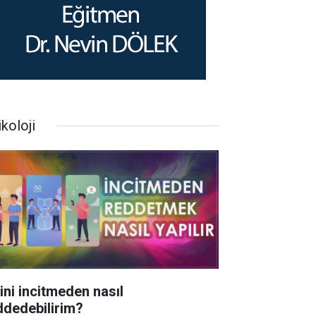
koloji
rini incitmeden nasıl
ddedebilirim?