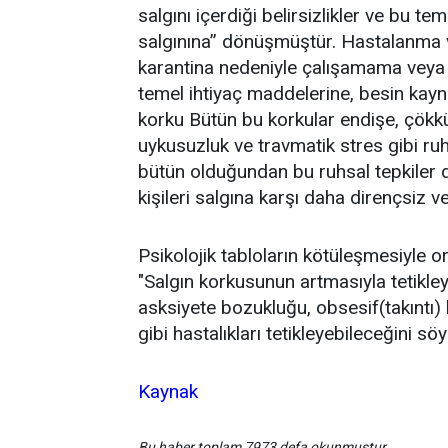
salgını içerdiği belirsizlikler ve bu te
salgınına” dönüşmüştür. Hastalanma 
karantina nedeniyle çalışamama veya i
temel ihtiyaç maddelerine, besin ka
korku Bütün bu korkular endişe, çökkü
uykusuzluk ve travmatik stres gibi ruhs
bütün olduğundan bu ruhsal tepkiler de
kişileri salgına karşı daha dirençsiz ve
Psikolojik tabloların kötüleşmesiyle or
"Salgın korkusunun artmasıyla tetikleye
asksiyete bozukluğu, obsesif(takıntı
gibi hastalıkları tetikleyebileceğini söy
Kaynak
Bu haber toplam 7973 defa okunmuştur