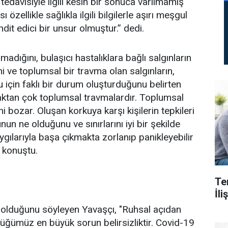
 tedavisiyle ilgili kesin bir sonuca varılmamış
 özellikle sağlıkla ilgili bilgilerle aşırı meşgul
hdit edici bir unsur olmuştur.’’ dedi.
madığını, bulaşıcı hastalıklara bağlı salgınların
ni ve toplumsal bir travma olan salgınların,
 için faklı bir durum oluşturduğunu belirten
maktan çok toplumsal travmalardır. Toplumsal
i bozar. Oluşan korkuya karşı kişilerin tepkileri
unun ne olduğunu ve sınırlarını iyi bir şekilde
aygılarıyla başa çıkmakta zorlanıp panikleyebilir
e konuştu.
Te
İl
k olduğunu söyleyen Yavaşçı, "Ruhsal açıdan
üğümüz en büyük sorun belirsizliktir. Covid-19