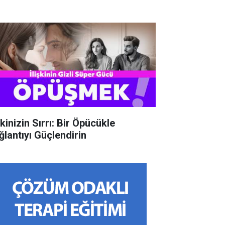
şkinizin Sırrı: Bir Öpücükle
ğlantıyı Güçlendirin