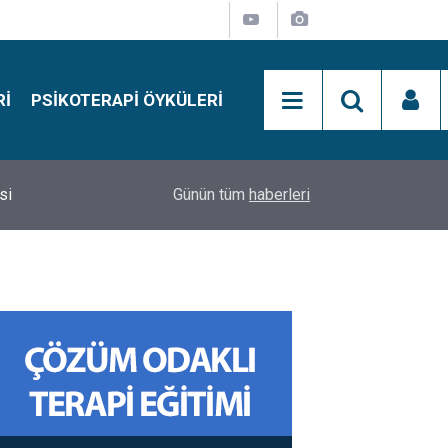
RI
PSIKOTERAPI ÖYKÜLERI
si
15:01
Simon Says Dikkat Programı Nedir?
Günün tüm
haberleri