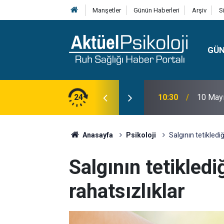
Manşetler
Günün Haberleri
Arşiv
S
GÜ
lojisi, Klinik Özellikleri, Tanı Kriterleri ve
24
10:30
10 Mayı
Anasayfa
Psikoloji
Salgının tetiklediğ
Salgının tetikledi
rahatsızlıklar