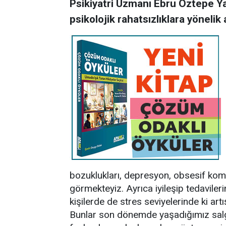
Psikiyatri Uzmanı Ebru Öztepe Yav
psikolojik rahatsızlıklara yöneli
bozuklukları, depresyon, obsesif kom
görmekteyiz. Ayrıca iyileşip tedaviler
kişilerde de stres seviyelerinde ki art
Bunlar son dönemde yaşadığımız salgınl