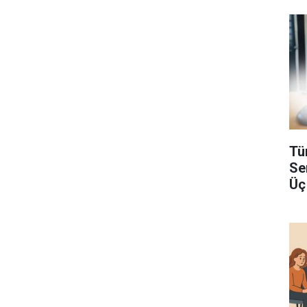
Tü
Se
Üç