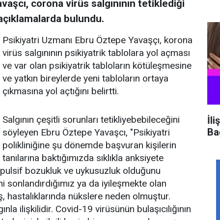
aşcı, corona virüs salgınının tetiklediği
k açıklamalarda bulundu.
Psikiyatri Uzmanı Ebru Öztepe Yavaşçı, korona
virüs salgınının psikiyatrik tablolara yol açması
ve var olan psikiyatrik tabloların kötüleşmesine
ve yatkın bireylerde yeni tabloların ortaya
çıkmasına yol açtığını belirtti.
Salgının çeşitli sorunları tetikliyebebileceğini
İli
Ba
söyleyen Ebru Öztepe Yavaşcı, "Psikiyatri
polikliniğine şu dönemde başvuran kişilerin
tanılarına baktığımızda sıklıkla anksiyete
pulsif bozukluk ve uykusuzluk olduğunu
ini sonlandırdığımız ya da iyileşmekte olan
ış, hastalıklarında nükslere neden olmuştur.
a ilişkilidir. Covid-19 virüsünün bulaşıcılığının