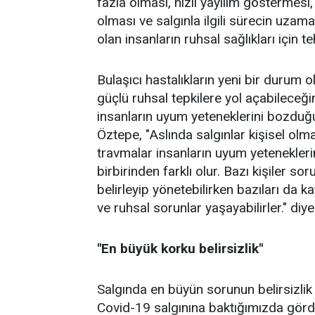
fazla olması, hızlı yayılım göstermesi,
olması ve salgınla ilgili sürecin uzaması
olan insanların ruhsal sağlıkları için te
Bulaşıcı hastalıkların yeni bir durum ol
güçlü ruhsal tepkilere yol açabileceği
insanların uyum yeteneklerini bozduğu
Öztepe, "Aslında salgınlar kişisel ol
travmalar insanların uyum yeteneklerin
birbirinden farklı olur. Bazı kişiler sor
belirleyip yönetebilirken bazıları da k
ve ruhsal sorunlar yaşayabilirler." diy
"En büyük korku belirsizlik"
Salgında en büyün sorunun belirsizli
Covid-19 salgınına baktığımızda görd