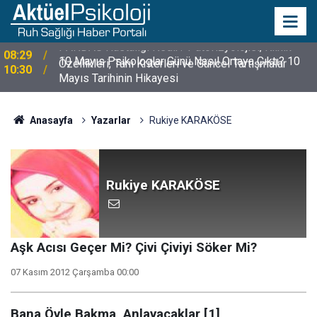
10 Mayıs Psikologlar Günü Nasıl Ortaya Çıktı? 10
10:30
Mayıs Tarihinin Hikayesi
Anasayfa
Yazarlar
Rukiye KARAKÖSE
Rukiye KARAKÖSE
Aşk Acısı Geçer Mi? Çivi Çiviyi Söker Mi?
07 Kasım 2012 Çarşamba 00:00
Bana Öyle Bakma, Anlayacaklar [1]