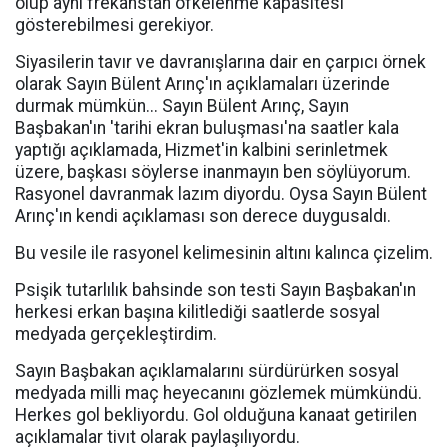
olup aynı frekanstan öfkelenme kapasitesi
gösterebilmesi gerekiyor.
Siyasilerin tavır ve davranışlarına dair en çarpıcı örnek
olarak Sayın Bülent Arınç'ın açıklamaları üzerinde
durmak mümkün... Sayın Bülent Arınç, Sayın
Başbakan'ın 'tarihi ekran buluşması'na saatler kala
yaptığı açıklamada, Hizmet'in kalbini serinletmek
üzere, başkası söylerse inanmayın ben söylüyorum.
Rasyonel davranmak lazım diyordu. Oysa Sayın Bülent
Arınç'ın kendi açıklaması son derece duygusaldı.
Bu vesile ile rasyonel kelimesinin altını kalınca çizelim.
Psişik tutarlılık bahsinde son testi Sayın Başbakan'ın
herkesi erkan başına kilitlediği saatlerde sosyal
medyada gerçekleştirdim.
Sayın Başbakan açıklamalarını sürdürürken sosyal
medyada milli maç heyecanını gözlemek mümkündü.
Herkes gol bekliyordu. Gol olduğuna kanaat getirilen
açıklamalar tivıt olarak paylaşılıyordu.