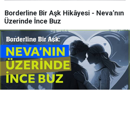
Borderline Bir Aşk Hikâyesi - Neva’nın
Üzerinde İnce Buz
Yayınlanma:
14 Temmuz 2026 Salı 10:16
Borderline kişilik örüntüsünün gölgesinde yaşanan