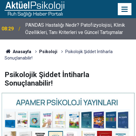
PANDAS Hastalığı Nedir? Patofizyolojisi, Klinik
08:29
Özellikleri, Tanı Kriterleri ve Güncel Tartışmalar
10 Mayıs Psikologlar Günü Nasıl Ortaya Çıktı? 10
10:30
Mayıs Tarihinin Hikayesi
Anasayfa
Psikoloji
Psikolojik Şiddet İntiharla
Sonuçlanabilir!
Psikolojik Şiddet İntiharla
Sonuçlanabilir!