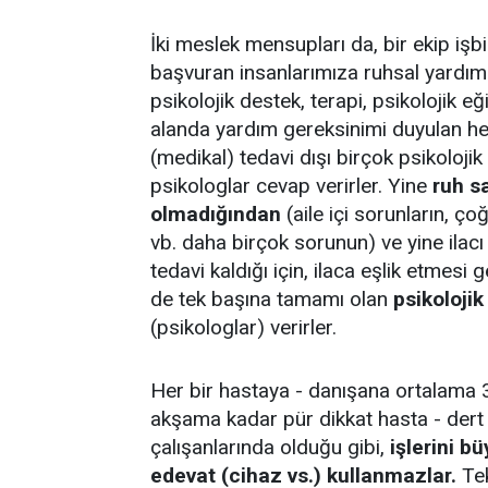
İki meslek mensupları da, bir ekip işbi
başvuran insanlarımıza ruhsal yardım 
psikolojik destek, terapi, psikolojik 
alanda yardım gereksinimi duyulan her 
(medikal) tedavi dışı birçok psikoloji
psikologlar cevap verirler. Yine
ruh sa
olmadığından
(aile içi sorunların, ç
vb. daha birçok sorunun) ve yine ilacı o
tedavi kaldığı için, ilaca eşlik etmes
de tek başına tamamı olan
psikolojik
(psikologlar) verirler.
Her bir hastaya - danışana ortalama 3
akşama kadar pür dikkat hasta - dert -
çalışanlarında olduğu gibi,
işlerini b
edevat (cihaz vs.) kullanmazlar.
Tek