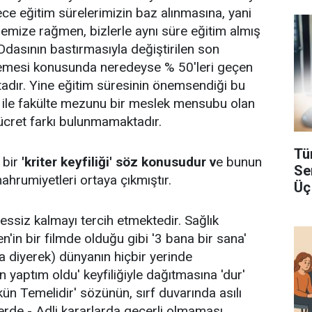
ce eğitim sürelerimizin baz alınmasına, yani
lmemize rağmen, bizlerle aynı süre eğitim almış
Odasının bastırmasıyla değiştirilen son
mesi konusunda neredeyse % 50'leri geçen
adır. Yine eğitim süresinin önemsendiği bu
 ile fakülte mezunu bir meslek mensubu olan
 ücret farkı bulunmamaktadır.
Tü
 bir
'kriter keyfiliği' söz konusudur v
e bunun
Se
mahrumiyetleri ortaya çıkmıştır.
Üç
ssiz kalmayı tercih etmektedir. Sağlık
en'in bir filmde olduğu gibi '3 bana bir sana'
a diyerek) dünyanın hiçbir yerinde
n yaptım oldu' keyfiliğiyle dağıtmasına 'dur'
ün Temelidir' sözünün, sırf duvarında asılı
erde - Adli kararlarda geçerli olmaması