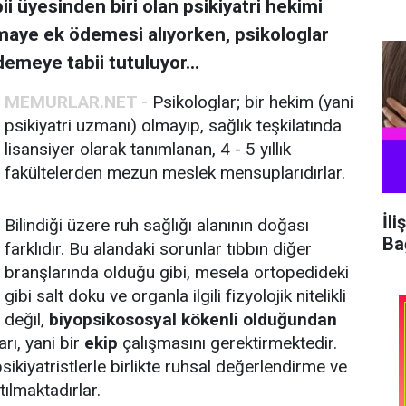
bii üyesinden biri olan psikiyatri hekimi
aye ek ödemesi alıyorken, psikologlar
demeye tabii tutuluyor...
MEMURLAR.NET -
Psikologlar; bir hekim (yani
psikiyatri uzmanı) olmayıp, sağlık teşkilatında
lisansiyer olarak tanımlanan, 4 - 5 yıllık
fakültelerden mezun meslek mensuplarıdırlar.
İli
Bilindiği üzere ruh sağlığı alanının doğası
Ba
farklıdır. Bu alandaki sorunlar tıbbın diğer
branşlarında olduğu gibi, mesela ortopedideki
gibi salt doku ve organla ilgili fizyolojik nitelikli
değil,
biyopsikososyal kökenli olduğundan
rı, yani bir
ekip
çalışmasını gerektirmektedir.
sikiyatristlerle birlikte ruhsal değerlendirme ve
ılmaktadırlar.