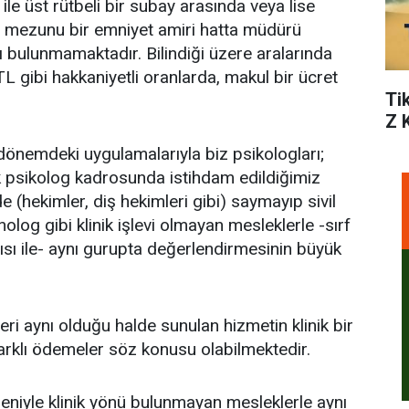
le üst rütbeli bir subay arasında veya lise
 mezunu bir emniyet amiri hatta müdürü
ı bulunmamaktadır. Bilindiği üzere aralarında
 gibi hakkaniyetli oranlarda, makul bir ücret
Ti
Z 
dönemdeki uygulamalarıyla biz psikologları;
k psikolog kadrosunda istihdam edildiğimiz
e (hekimler, diş hekimleri gibi) saymayıp sivil
nolog gibi klinik işlevi olmayan mesleklerle -sırf
ısı ile- aynı gurupta değerlendirmesinin büyük
ri aynı olduğu halde sunulan hizmetin klinik bir
arklı ödemeler söz konusu olabilmektedir.
eniyle klinik yönü bulunmayan mesleklerle aynı