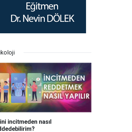
koloji
rini incitmeden nasıl
ddedebilirim?