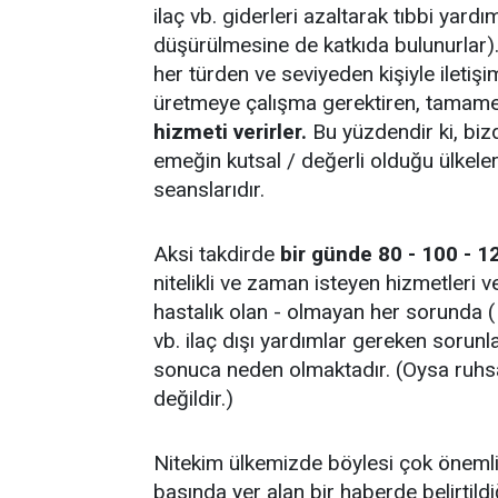
ilaç vb. giderleri azaltarak tıbbi yard
düşürülmesine de katkıda bulunurlar)
her türden ve seviyeden kişiyle ileti
üretmeye çalışma gerektiren, tamamen 
hizmeti verirler.
Bu yüzdendir ki, bizd
emeğin kutsal / değerli olduğu ülkeler
seanslarıdır.
Aksi takdirde
bir günde 80 - 100 - 1
nitelikli ve zaman isteyen hizmetleri
hastalık olan - olmayan her sorunda ( 
vb. ilaç dışı yardımlar gereken sorunlar
sonuca neden olmaktadır. (Oysa ruhsa
değildir.)
Nitekim ülkemizde böylesi çok önemli
basında yer alan bir haberde belirtildi