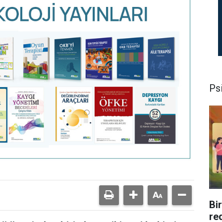
Psi
Bi
re