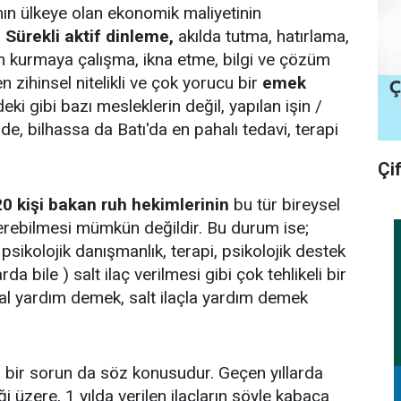
ımın ülkeye olan ekonomik maliyetinin
.
Sürekli aktif dinleme,
akılda tutma, hatırlama,
şim kurmaya çalışma, ikna etme, bilgi ve çözüm
zihinsel nitelikli ve çok yorucu bir
emek
eki gibi bazı mesleklerin değil, yapılan işin /
de, bilhassa da Batı'da en pahalı tedavi, terapi
Çi
20 kişi bakan ruh hekimlerinin
bu tür bireysel
 verebilmesi mümkün değildir. Bu durum ise;
psikolojik danışmanlık, terapi, psikolojik destek
da bile ) salt ilaç verilmesi gibi çok tehlikeli bir
l yardım demek, salt ilaçla yardım demek
 bir sorun da söz konusudur. Geçen yıllarda
ği üzere, 1 yılda verilen ilaçların şöyle kabaca