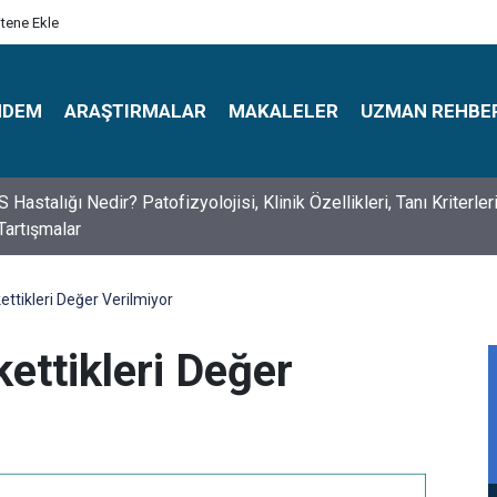
itene Ekle
NDEM
ARAŞTIRMALAR
MAKALELER
UZMAN REHBE
s Psikologlar Günü Nasıl Ortaya Çıktı? 10 Mayıs Tarihinin Hikaye
ettikleri Değer Verilmiyor
ettikleri Değer