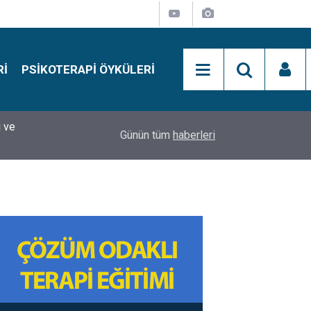
RI
PSIKOTERAPI ÖYKÜLERI
si
15:01
Simon Says Dikkat Programı Nedir?
Günün tüm
haberleri