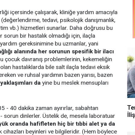
rliği içersinde çalışarak, kliniğe yardım amacıyla
(değerlendirme, tedavi, psikolojik danışmanlık,
eğitim vb.) hizmetleri sunarlar. Daha doğrusu bu
sorun bir hastalık olmadığı için, ilaçla
k yardım gereksinimine bu uzmanlar, yani
ğlığı alanında her sorunun spesifik bir ilacı
oğu çocuk davranış problemlerinin, kekemeliğin
lan hastalıklarda bile salt ilaçla tedavi eksik
i gereken ve ruhsal yardımın bazen yarısı, bazen
 yaklaşımları da
yine bu meslek mensupları
Te
5 - 40 dakika zaman ayırırlar, sabahtan
İl
 sorun dinlerler. Üstelik de, mesela laboratuar
üyük oranda hafifleten hiç bir tıbbi alet ya da
 cihazları beyinleri ve bilgileridir. (Hem böylece