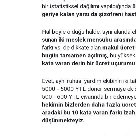
bir istatistiksel dağılımı yapıldığında
ü
geriye kalan yarsı da şizofreni has
Hal böyle olduğu halde, aynı alanda ek
sunan
iki meslek mensubu arasında
farkı vs. de dikkate alan
makul ücret 
bugün tamamen açılmış,
bu yüksek 
kata varan derin bir ücret uçurum
Evet, aynı ruhsal yardım ekibinin iki t
5000 - 6000 YTL döner sermaye ek öd
500 - 600 YTL civarında bir ödemeye 
hekimin bizlerden daha fazla ücret
aradaki bu 10 kata varan farkı iz
düşünmekteyiz.