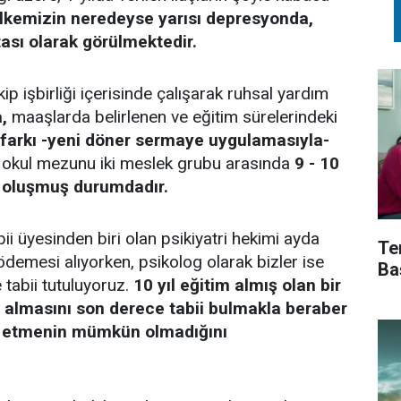
lkemizin neredeyse yarısı depresyonda,
tası olarak görülmektedir.
ip işbirliği içerisinde çalışarak ruhsal yardım
,
maaşlarda belirlenen ve eğitim sürelerindeki
farkı -yeni döner sermaye uygulamasıyla-
okul mezunu iki meslek grubu arasında
9 - 10
u oluşmuş durumdadır.
abii üyesinden biri olan psikiyatri hekimi ayda
Te
emesi alıyorken, psikolog olarak bizler ise
Ba
tabii tutuluyoruz.
10 yıl eğitim almış olan bir
 almasını son derece tabii bulmakla beraber
ah etmenin mümkün olmadığını