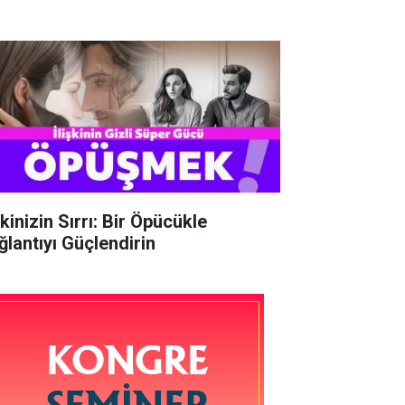
şkinizin Sırrı: Bir Öpücükle
ğlantıyı Güçlendirin