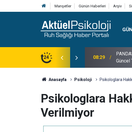
Manşetler
Günün Haberleri
Arşiv
S
GÜ
lojisi, Klinik Özellikleri, Tanı Kriterleri ve
24
10:30
10 Mayı
Anasayfa
Psikoloji
Psikologlara Hakk
Psikologlara Hakk
Verilmiyor