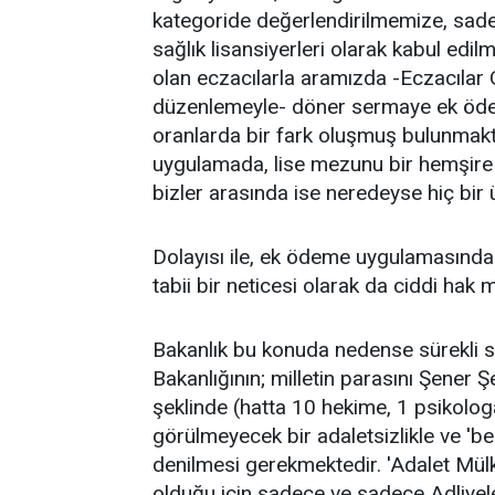
kategoride değerlendirilmemize, sade
sağlık lisansiyerleri olarak kabul edi
olan eczacılarla aramızda -Eczacılar 
düzenlemeyle- döner sermaye ek öde
oranlarda bir fark oluşmuş bulunmakt
uygulamada, lise mezunu bir hemşire
bizler arasında ise neredeyse hiç bir
Dolayısı ile, ek ödeme uygulamasında
tabii bir neticesi olarak da ciddi hak 
Bakanlık bu konuda nedense sürekli se
Bakanlığının; milletin parasını Şener Ş
şeklinde (hatta 10 hekime, 1 psikolog
görülmeyecek bir adaletsizlikle ve 'be
denilmesi gerekmektedir. 'Adalet Mülk
olduğu için sadece ve sadece Adliyel