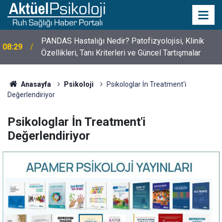
PANDAS Hastalığı Nedir? Patofizyolojisi, Klinik
08:29
Özellikleri, Tanı Kriterleri ve Güncel Tartışmalar
10 Mayıs Psikologlar Günü Nasıl Ortaya Çıktı? 10
10:30
Mayıs Tarihinin Hikayesi
Anasayfa
Psikoloji
Psikologlar İn Treatment'i
Değerlendiriyor
Psikologlar İn Treatment'i
Değerlendiriyor