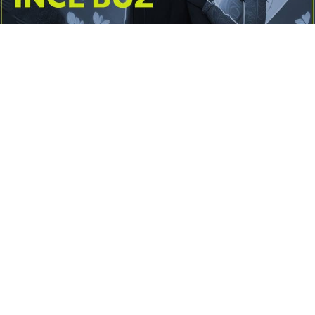
Yayınlanma:
14 Temmuz 2026 Salı 10:16
Borderline kişilik örüntüsünün gölgesinde yaşanan
yoğun bir aşkı anlatan bu terapötik öykü; terk
edilme korkusunu, duygusal gelgitleri, tükenmişliği
ve sınır koymanın iyileştirici gücünü Petersburg’un
karanlık atmosferinde işler.