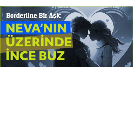
Yayınlanma:
14 Temmuz 2026 Salı 10:16
Borderline kişilik örüntüsünün gölgesinde yaşanan
yoğun bir aşkı anlatan bu terapötik öykü; terk
edilme korkusunu, duygusal gelgitleri, tükenmişliği
ve sınır koymanın iyileştirici gücünü Petersburg’un