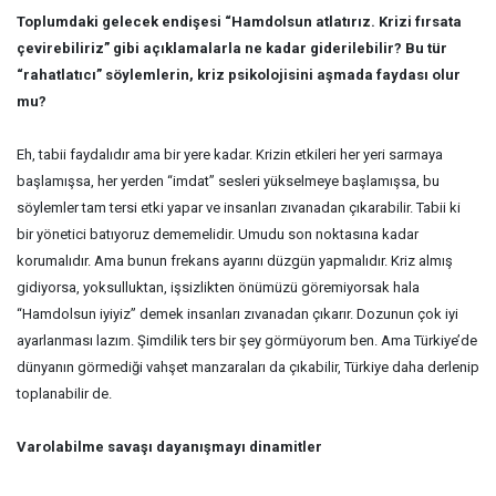
Toplumdaki gelecek endişesi “Hamdolsun atlatırız. Krizi fırsata
çevirebiliriz” gibi açıklamalarla ne kadar giderilebilir? Bu tür
“rahatlatıcı” söylemlerin, kriz psikolojisini aşmada faydası olur
mu?
Eh, tabii faydalıdır ama bir yere kadar. Krizin etkileri her yeri sarmaya
başlamışsa, her yerden “imdat” sesleri yükselmeye başlamışsa, bu
söylemler tam tersi etki yapar ve insanları zıvanadan çıkarabilir. Tabii ki
bir yönetici batıyoruz dememelidir. Umudu son noktasına kadar
korumalıdır. Ama bunun frekans ayarını düzgün yapmalıdır. Kriz almış
gidiyorsa, yoksulluktan, işsizlikten önümüzü göremiyorsak hala
“Hamdolsun iyiyiz” demek insanları zıvanadan çıkarır. Dozunun çok iyi
ayarlanması lazım. Şimdilik ters bir şey görmüyorum ben. Ama Türkiye’de
dünyanın görmediği vahşet manzaraları da çıkabilir, Türkiye daha derlenip
toplanabilir de.
Varolabilme savaşı dayanışmayı dinamitler