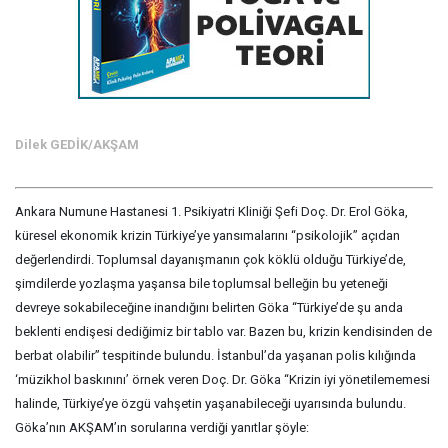
Dilek GEDİK/AKŞAM
Ankara Numune Hastanesi 1. Psikiyatri Kliniği Şefi Doç. Dr. Erol Göka,
küresel ekonomik krizin Türkiye’ye yansımalarını “psikolojik” açıdan
değerlendirdi. Toplumsal dayanışmanın çok köklü olduğu Türkiye’de,
şimdilerde yozlaşma yaşansa bile toplumsal belleğin bu yeteneği
devreye sokabileceğine inandığını belirten Göka “Türkiye’de şu anda
beklenti endişesi dediğimiz bir tablo var. Bazen bu, krizin kendisinden de
berbat olabilir” tespitinde bulundu. İstanbul’da yaşanan polis kılığında
‘müzikhol baskınını’ örnek veren Doç. Dr. Göka “Krizin iyi yönetilememesi
halinde, Türkiye’ye özgü vahşetin yaşanabileceği uyarısında bulundu.
Göka’nın AKŞAM’ın sorularına verdiği yanıtlar şöyle: