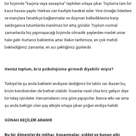
bir biçimde “kaçma veya savaşma” tepkileri ortaya çıkar. Topluma tam bir
kaos havası yayılır. Herkes can havliyle hareket eder. Yine örneğin liderlere
ve inançlara fanatikçe bağlanmalar ve düşman bellediklerine karşı
saldırganca tutumlarda inanılmaz bir artış görülür. Toplum normal
zamanlarda hiç yapmayacağı biçimde olmadık şeylerden medet umar
hale gelir. Kurtarıcı beklentisi artar. Bakın tarihimize, en çok mehdi
beklediğimiz zamanlar, en acı çektiğimiz günlerdir.
Henüz toplum, kriz psikolojisine girmedi diyebilir miyiz?
Türkiye’de şu anda beklenti endişesi dediğimiz bir tablo var. Bazen bu,
krizin kendisinden de berbat olabilir. İnsanlar nasıl olsa kriz geliyor diye
bir telaş içindeler. Harcamalarını ona göre yapıyorlar. Bence etki var ama
şu anda belirgin olan şey etkiyle ortaya çıkan yoğun endişe halidir.
GÜNAH KEÇİLERİ ARANIR
Bu tür dönemlerde intihar, boşanmalar, şiddet ve bunun gibi