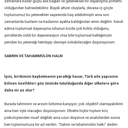
zamanlara kadar güçlü aile bağları ve geleneksel bir dayanışma yöntemi
olduğundan bahsedebiliriz. Büyük altüst oluşlarla, devasa iç-göçle
toplumumuz bu yetenekleri sayesinde baş edebilmiştir ama son
zamanlarda bunların ne kadarının ayakta kaldığından emin değilim. Kendi
adıma toplumsal dayanışma ruhunun bizde çok köklü olduğunu,
şimdilerde ciddi bir dejenerasyon olsa bile toplumsal belleğimizin
yeniden bu yeteneği hatırlayıp devreye sokabileceğini düşünüyorum.
SABRIN VE TAHAMMÜLÜN HALKI
İşini, birikimini kaybetmenin yarattığı hasar, Türk aile yapısının
bilinen özellikleri göz önünde tutulduğunda diğer ülkelere göre
daha mı az olur?
Burada tahminim ve arzum birbirine karışıyor, çok objektif olamayabilirim
ama ben öyle olacağını düşünüyorum. Elbette hiçbir toplum kriz
psikolojisinden muaf değildir ama uzun düşünce ve analizlerden sonra
ben toplumumuza bir ad verdim. “Sabrın ve tahammülün halkı” dedim.