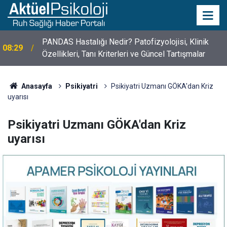
10 Mayıs Psikologlar Günü Nasıl Ortaya Çıktı? 10
10:30
Mayıs Tarihinin Hikayesi
Anasayfa
Psikiyatri
Psikiyatri Uzmanı GÖKA'dan Kriz
uyarısı
Psikiyatri Uzmanı GÖKA'dan Kriz
uyarısı