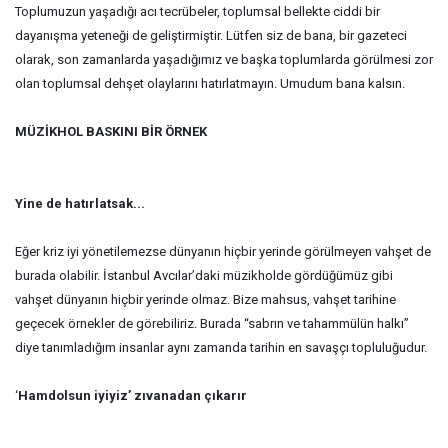
Toplumuzun yaşadığı acı tecrübeler, toplumsal bellekte ciddi bir
dayanışma yeteneği de geliştirmiştir. Lütfen siz de bana, bir gazeteci
olarak, son zamanlarda yaşadığımız ve başka toplumlarda görülmesi zor
olan toplumsal dehşet olaylarını hatırlatmayın. Umudum bana kalsın.
MÜZİKHOL BASKINI BİR ÖRNEK
Yine de hatırlatsak...
Eğer kriz iyi yönetilemezse dünyanın hiçbir yerinde görülmeyen vahşet de
burada olabilir. İstanbul Avcılar’daki müzikholde gördüğümüz gibi
vahşet dünyanın hiçbir yerinde olmaz. Bize mahsus, vahşet tarihine
geçecek örnekler de görebiliriz. Burada “sabrın ve tahammülün halkı”
diye tanımladığım insanlar aynı zamanda tarihin en savaşçı topluluğudur.
‘
Hamdolsun iyiyiz’ zıvanadan çıkarır