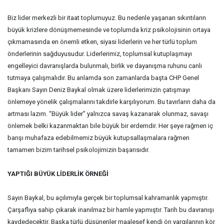
Biz lider merkezli bir itaat toplumuyuz. Bu nedenle yaşanan sıkıntıların
büyük krizlere dönüşmemesinde ve toplumda kriz psikolojisinin ortaya
çıkmamasında en önemli etken, siyasi liderlerin ve her türlü toplum
önderlerinin sağduyusudur. Liderlerimiz, toplumsal kutuplaşmayı
engelleyici davranışlarda bulunmalı, birlik ve dayanışma ruhunu canlı
tutmaya çalışmalıdır. Bu anlamda son zamanlarda başta CHP Genel
Başkanı Sayın Deniz Baykal olmak üzere liderlerimizin çatışmayı
önlemeye yönelik çalışmalarını takdirle karşılıyorum. Bu tavırların daha da
artması lazım. “Büyük lider” yalnızca savaş kazanarak olunmaz, savaşı
önlemek belki kazanmaktan bile büyük bir erdemdir. Her şeye rağmen iç
barışı muhafaza edebilmemiz büyük kutupsallaşmalara rağmen
tamamen bizim tarihsel psikolojimizin başarısıdır.
YAPTIĞI BÜYÜK LİDERLİK ÖRNEĞİ
Sayın Baykal, bu açılımıyla gerçek bir toplumsal kahramanlık yapmıştır.
Çarşaflıya sahip çıkarak inanılmaz bir hamle yapmıştır. Tarih bu davranışı
kaydedecektir. Başka türlü düşünenler maalesef kendi ön yargılarının kör