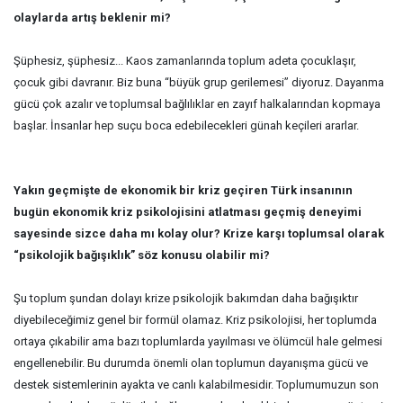
olaylarda artış beklenir mi?
Şüphesiz, şüphesiz... Kaos zamanlarında toplum adeta çocuklaşır,
çocuk gibi davranır. Biz buna “büyük grup gerilemesi” diyoruz. Dayanma
gücü çok azalır ve toplumsal bağlılıklar en zayıf halkalarından kopmaya
başlar. İnsanlar hep suçu boca edebilecekleri günah keçileri ararlar.
Yakın geçmişte de ekonomik bir kriz geçiren Türk insanının
bugün ekonomik kriz psikolojisini atlatması geçmiş deneyimi
sayesinde sizce daha mı kolay olur? Krize karşı toplumsal olarak
“psikolojik bağışıklık” söz konusu olabilir mi?
Şu toplum şundan dolayı krize psikolojik bakımdan daha bağışıktır
diyebileceğimiz genel bir formül olamaz. Kriz psikolojisi, her toplumda
ortaya çıkabilir ama bazı toplumlarda yayılması ve ölümcül hale gelmesi
engellenebilir. Bu durumda önemli olan toplumun dayanışma gücü ve
destek sistemlerinin ayakta ve canlı kalabilmesidir. Toplumumuzun son