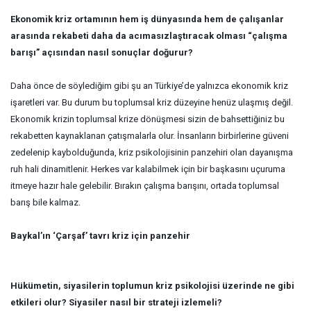
Ekonomik kriz ortamının hem iş dünyasında hem de çalışanlar
arasında rekabeti daha da acımasızlaştıracak olması “çalışma
barışı” açısından nasıl sonuçlar doğurur?
Daha önce de söylediğim gibi şu an Türkiye’de yalnızca ekonomik kriz
işaretleri var. Bu durum bu toplumsal kriz düzeyine henüz ulaşmış değil.
Ekonomik krizin toplumsal krize dönüşmesi sizin de bahsettiğiniz bu
rekabetten kaynaklanan çatışmalarla olur. İnsanların birbirlerine güveni
zedelenip kaybolduğunda, kriz psikolojisinin panzehiri olan dayanışma
ruh hali dinamitlenir. Herkes var kalabilmek için bir başkasını uçuruma
itmeye hazır hale gelebilir. Bırakın çalışma barışını, ortada toplumsal
barış bile kalmaz.
Baykal’ın ‘Çarşaf’ tavrı kriz için panzehir
Hükümetin, siyasilerin toplumun kriz psikolojisi üzerinde ne gibi
etkileri olur? Siyasiler nasıl bir strateji izlemeli?