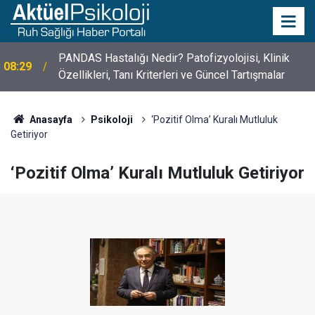
PANDAS Hastalığı Nedir? Patofizyolojisi, Klinik
08:29
10 Mayıs Psikologlar Günü Nasıl Ortaya Çıktı? 10
Özellikleri, Tanı Kriterleri ve Güncel Tartışmalar
10:30
Mayıs Tarihinin Hikayesi
Anasayfa
Psikoloji
‘Pozitif Olma’ Kuralı Mutluluk
Getiriyor
‘Pozitif Olma’ Kuralı Mutluluk Getiriyor