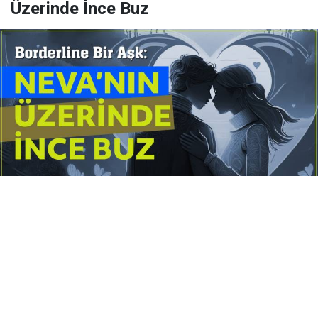
Üzerinde İnce Buz
Yayınlanma:
14 Temmuz 2026 Salı 10:16
Borderline kişilik örüntüsünün gölgesinde yaşanan
yoğun bir aşkı anlatan bu terapötik öykü; terk
edilme korkusunu, duygusal gelgitleri, tükenmişliği