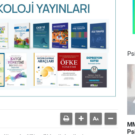
Psi
MM
Ps