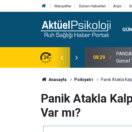
Manşetler
Günün Haberleri
Arşiv
S
GÜ
lojisi, Klinik Özellikleri, Tanı Kriterleri ve
24
10:30
10 Mayı
Anasayfa
Psikiyatri
Panik Atakla Kalp
Panik Atakla Kalp 
Var mı?