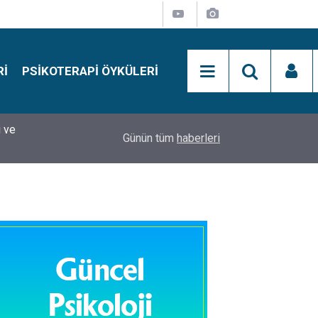
RI
PSIKOTERAPI ÖYKÜLERI
si
15:01
Simon Says Dikkat Programı Nedir?
Günün tüm
haberleri