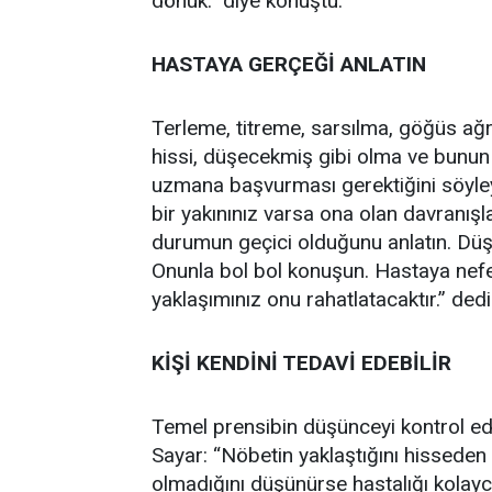
dönük.” diye konuştu.
HASTAYA GERÇEĞİ ANLATIN
Terleme, titreme, sarsılma, göğüs ağrı
hissi, düşecekmiş gibi olma ve bunun 
uzmana başvurması gerektiğini söyley
bir yakınınız varsa ona olan davranışl
durumun geçici olduğunu anlatın. Düş
Onunla bol bol konuşun. Hastaya nefes
yaklaşımınız onu rahatlatacaktır.” dedi
KİŞİ KENDİNİ TEDAVİ EDEBİLİR
Temel prensibin düşünceyi kontrol ed
Sayar: “Nöbetin yaklaştığını hissede
olmadığını düşünürse hastalığı kolayca