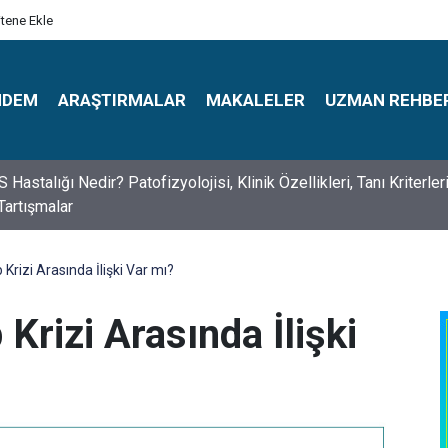
itene Ekle
NDEM
ARAŞTIRMALAR
MAKALELER
UZMAN REHBE
s Psikologlar Günü Nasıl Ortaya Çıktı? 10 Mayıs Tarihinin Hikaye
 Krizi Arasında İlişki Var mı?
Krizi Arasında İlişki