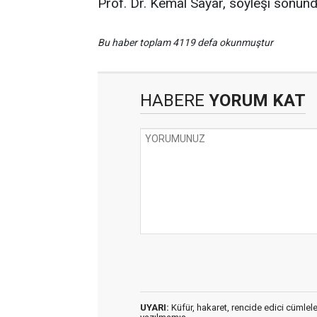
Prof. Dr. Kemal Sayar, söyleşi sonunda i
Bu haber toplam 4119 defa okunmuştur
HABERE
YORUM KAT
UYARI:
Küfür, hakaret, rencide edici cümleler 