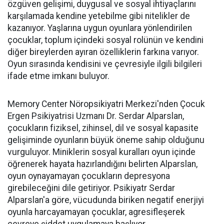
özgüven gelişimi, duygusal ve sosyal ihtiyaçlarını
karşılamada kendine yetebilme gibi nitelikler de
kazanıyor. Yaşlarına uygun oyunlara yönlendirilen
çocuklar, toplum içindeki sosyal rolünün ve kendini
diğer bireylerden ayıran özelliklerin farkına varıyor.
Oyun sırasında kendisini ve çevresiyle ilgili bilgileri
ifade etme imkanı buluyor.
Memory Center Nöropsikiyatri Merkezi'nden Çocuk
Ergen Psikiyatrisi Uzmanı Dr. Serdar Alparslan,
çocukların fiziksel, zihinsel, dil ve sosyal kapasite
gelişiminde oyunların büyük öneme sahip olduğunu
vurguluyor. Miniklerin sosyal kuralları oyun içinde
öğrenerek hayata hazırlandığını belirten Alparslan,
oyun oynayamayan çocukların depresyona
girebileceğini dile getiriyor. Psikiyatr Serdar
Alparslan'a göre, vücudunda biriken negatif enerjiyi
oyunla harcayamayan çocuklar, agresifleşerek
çevreye şiddet uygulamaya başlıyor.