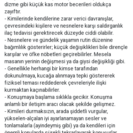
dizme gibi küçük kas motor becerileri oldukça
zayıftır.
- Kimilerinde kendilerine zarar verici davranışlar,
çevresindeki kişilere ve nesnelere karşı saldırganlık
ilaç tedavisi gerektirecek düzeyde ciddi olabilir.
- Nesnelere ve gündelik yaşamın rutin düzenine
bağımlılık gösterirler; küçük değişiklikleri bile dirençle
karşılar ve öfke nöbetleri geçirebilirler. Mesela
masanın yerinin değişmesi ya da giysi değişikliği gibi.
- Genellikle herhangi bir kimse tarafından
dokunulmaya, kucağa alınmaya tepki göstererek
fiziksel teması reddederek çevreleriyle ilişki
kurmaktan kaçınabilirler.
- Konuşmaya başlama sıklıkla gecikir. Konuşma
anlamlı bir iletişim aracı olacak şekilde gelişmez.
- Kimileri durmaksızın, arada şiddetli vurgular,
yükselen-alçalan iyi ayarlanamayan sesler ve
tonlamalarla (ayindeymiş gibi) ya da kendileri için
önemli konularda sürekli tekrarlayarak konuşurlar.