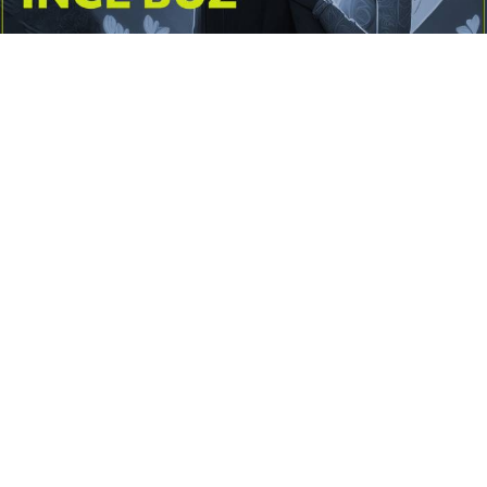
Yayınlanma:
14 Temmuz 2026 Salı 10:16
Borderline kişilik örüntüsünün gölgesinde yaşanan
yoğun bir aşkı anlatan bu terapötik öykü; terk
edilme korkusunu, duygusal gelgitleri, tükenmişliği
ve sınır koymanın iyileştirici gücünü Petersburg’un
karanlık atmosferinde işler.