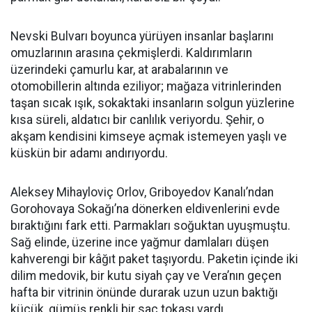
Nevski Bulvarı boyunca yürüyen insanlar başlarını
omuzlarının arasına çekmişlerdi. Kaldırımların
üzerindeki çamurlu kar, at arabalarının ve
otomobillerin altında eziliyor; mağaza vitrinlerinden
taşan sıcak ışık, sokaktaki insanların solgun yüzlerine
kısa süreli, aldatıcı bir canlılık veriyordu. Şehir, o
akşam kendisini kimseye açmak istemeyen yaşlı ve
küskün bir adamı andırıyordu.
Aleksey Mihayloviç Orlov, Griboyedov Kanalı’ndan
Gorohovaya Sokağı’na dönerken eldivenlerini evde
bıraktığını fark etti. Parmakları soğuktan uyuşmuştu.
Sağ elinde, üzerine ince yağmur damlaları düşen
kahverengi bir kâğıt paket taşıyordu. Paketin içinde iki
dilim medovik, bir kutu siyah çay ve Vera’nın geçen
hafta bir vitrinin önünde durarak uzun uzun baktığı
küçük, gümüş renkli bir saç tokası vardı.