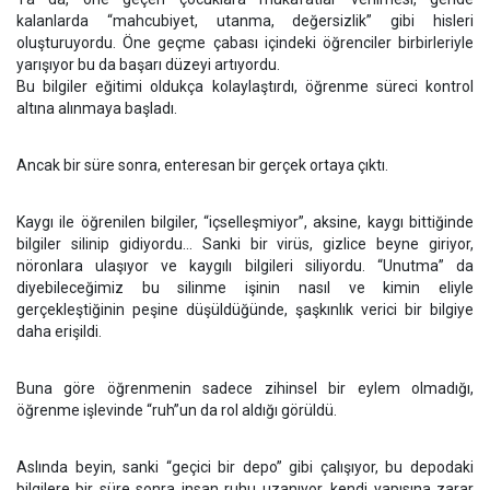
kalanlarda “mahcubiyet, utanma, değersizlik” gibi hisleri
oluşturuyordu. Öne geçme çabası içindeki öğrenciler birbirleriyle
yarışıyor bu da başarı düzeyi artıyordu.
Bu bilgiler eğitimi oldukça kolaylaştırdı, öğrenme süreci kontrol
altına alınmaya başladı.
Ancak bir süre sonra, enteresan bir gerçek ortaya çıktı.
Kaygı ile öğrenilen bilgiler, “içselleşmiyor”, aksine, kaygı bittiğinde
bilgiler silinip gidiyordu… Sanki bir virüs, gizlice beyne giriyor,
nöronlara ulaşıyor ve kaygılı bilgileri siliyordu. “Unutma” da
diyebileceğimiz bu silinme işinin nasıl ve kimin eliyle
gerçekleştiğinin peşine düşüldüğünde, şaşkınlık verici bir bilgiye
daha erişildi.
Buna göre öğrenmenin sadece zihinsel bir eylem olmadığı,
öğrenme işlevinde “ruh”un da rol aldığı görüldü.
Aslında beyin, sanki “geçici bir depo” gibi çalışıyor, bu depodaki
bilgilere bir süre sonra insan ruhu uzanıyor, kendi yapısına zarar