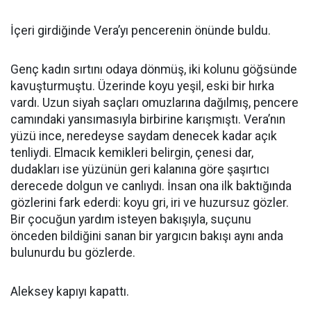
İçeri girdiğinde Vera’yı pencerenin önünde buldu.
Genç kadın sırtını odaya dönmüş, iki kolunu göğsünde
kavuşturmuştu. Üzerinde koyu yeşil, eski bir hırka
vardı. Uzun siyah saçları omuzlarına dağılmış, pencere
camındaki yansımasıyla birbirine karışmıştı. Vera’nın
yüzü ince, neredeyse saydam denecek kadar açık
tenliydi. Elmacık kemikleri belirgin, çenesi dar,
dudakları ise yüzünün geri kalanına göre şaşırtıcı
derecede dolgun ve canlıydı. İnsan ona ilk baktığında
gözlerini fark ederdi: koyu gri, iri ve huzursuz gözler.
Bir çocuğun yardım isteyen bakışıyla, suçunu
önceden bildiğini sanan bir yargıcın bakışı aynı anda
bulunurdu bu gözlerde.
Aleksey kapıyı kapattı.