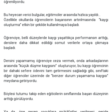
öğreniliyordu.
Bu heyecan verici bulgular, eğitimciler arasında hızlıca yayıldı…
Özellikle okullarda öğrencilerin başarısının artırılmasında “kaygı
oluşturma” etkin bir şekilde kullanılmaya başladı.
Öğrenciye, belli düzeylerde kaygı yaşattıkça performansın arttığı,
derslere daha dikkat edildiği somut verilerle ortaya çıkmaya
başladı.
Dersini yapamamış öğrenciye ceza vermek, onda arkadaşlarının
arasında “küçük düşme kaygısını” oluşturuyor, bu kaygı öğrencinin
bir dahaki sefere ödevini tam getirmesini sağladığı gibi, sınıftaki
diğer öğrenciler üzerinde de “benzer durum yaşamama kaygısı”
meydana getiriyordu.
Böylesi tutumu takip eden eğiticilerin sınıflarında başarı düzeyinin
arttığı görülüyordu.
Ya da, öne geçen çocuklara mükâfatlar verilmesi, geride