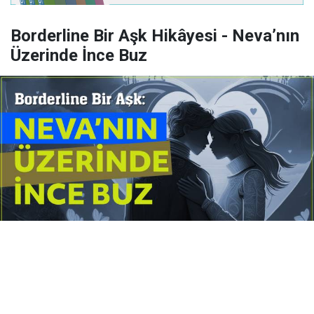
Borderline Bir Aşk Hikâyesi - Neva’nın
Üzerinde İnce Buz
Yayınlanma:
14 Temmuz 2026 Salı 10:16
Borderline kişilik örüntüsünün gölgesinde yaşanan