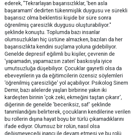
ederek, "Tekrarlayan başarısızlıklar, 'ben asla
başaramam' dedirten tükenmişlik duygusu ve sürekli
başarısız olma beklentisi kişide bir süre sonra
öğrenilmiş çaresizlik duygusu oluşturabiliyor."
şeklinde konuştu. Toplumda bazı insanlar
olumsuzlukları hiç üstüne almazken, bazıları da her
başarısızlıkta kendini suçlama yoluna gidebiliyor.
Genelde depresif eğilimli bu kişiler, çevrenin de
'yapamadın, yapamazsın zaten' baskısıyla iyice
umutsuzluğa düşebiliyor. Çocuklar gayretli olsa da
ebeveynlerin ya da eğitimcilerin özensiz söylemleri
'öğrenilmiş çaresizliğe' yol açabiliyor. Psikolog Sinem
Demir, bazı ailelerde yaşları birbirine yakın iki
kardeşten birinin 'çok zeki, ekmeğini taştan çıkarır',
diğerinin de genelde 'beceriksiz, saf' şeklinde
tanımlandığını belirterek, çocukların kendilerine verilen
bu rollerin dışına hayat boyu bir türlü çıkamadıklarını
ifade ediyor. Olumsuz bir rolün, nasıl olsa
değişmeyeceği inancı ile devam etmesi ve bu rolü