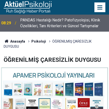
10 Mayıs Psikologlar Günü Nasıl Ortaya Çıktı? 10
10:30
Mayıs Tarihinin Hikayesi
Anasayfa
Psikoloji
ÖĞRENİLMİŞ ÇARESİZLİK
DUYGUSU
ÖĞRENİLMİŞ ÇARESİZLİK DUYGUSU