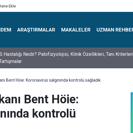
itene Ekle
NDEM
ARAŞTIRMALAR
MAKALELER
UZMAN REHBE
s Psikologlar Günü Nasıl Ortaya Çıktı? 10 Mayıs Tarihinin Hikaye
nı Bent Höie: Koronavirüs salgınında kontrolü sağladık
kanı Bent Höie:
ınında kontrolü