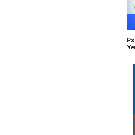
Ps
Ye