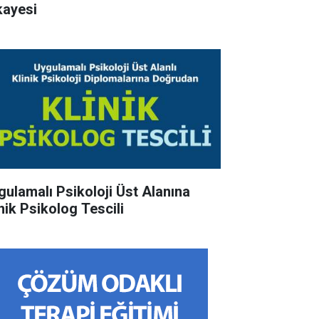
kayesi
gulamalı Psikoloji Üst Alanına
inik Psikolog Tescili