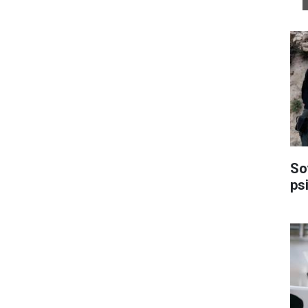
So
psi