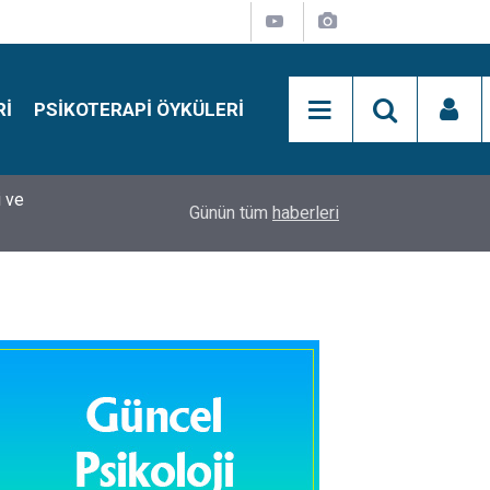
RI
PSIKOTERAPI ÖYKÜLERI
si
15:01
Simon Says Dikkat Programı Nedir?
Günün tüm
haberleri