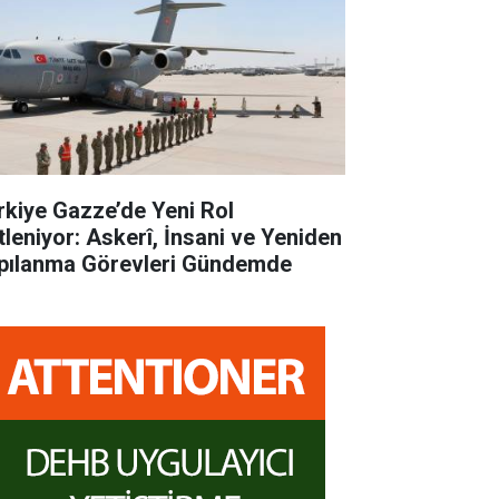
rkiye Gazze’de Yeni Rol
tleniyor: Askerî, İnsani ve Yeniden
pılanma Görevleri Gündemde