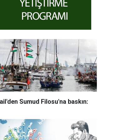
rail'den Sumud Filosu'na baskın: