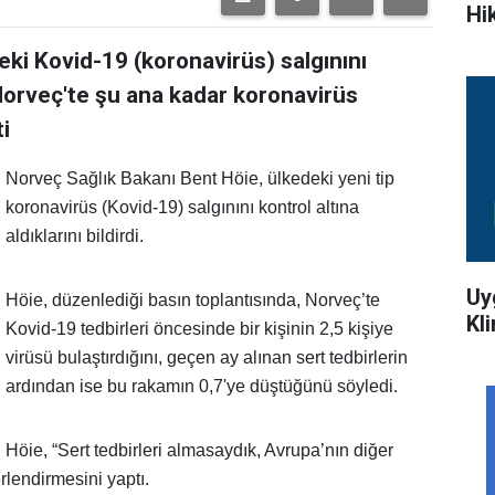
Hi
eki Kovid-19 (koronavirüs) salgınını
i. Norveç'te şu ana kadar koronavirüs
i
Norveç Sağlık Bakanı Bent Höie, ülkedeki yeni tip
koronavirüs (Kovid-19) salgınını kontrol altına
aldıklarını bildirdi.
Uy
Höie, düzenlediği basın toplantısında, Norveç’te
Kl
Kovid-19 tedbirleri öncesinde bir kişinin 2,5 kişiye
virüsü bulaştırdığını, geçen ay alınan sert tedbirlerin
ardından ise bu rakamın 0,7'ye düştüğünü söyledi.
Höie, “Sert tedbirleri almasaydık, Avrupa’nın diğer
rlendirmesini yaptı.