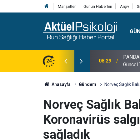
Manşetler
Günün Haberleri
Arşiv
S
GÜ
lojisi, Klinik Özellikleri, Tanı Kriterleri ve
24
10:30
10 Mayı
Anasayfa
Gündem
Norveç Sağlık Baka
Norveç Sağlık Ba
Koronavirüs salg
sağladık