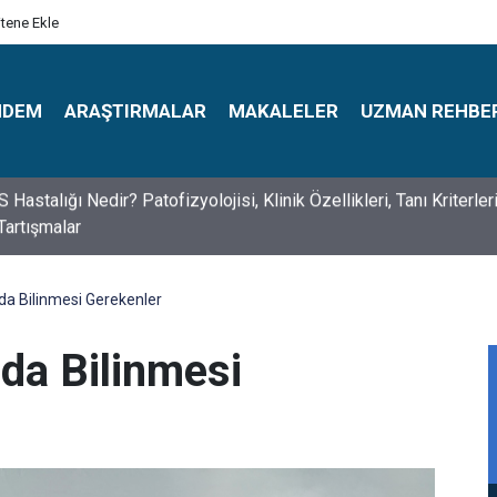
itene Ekle
NDEM
ARAŞTIRMALAR
MAKALELER
UZMAN REHBE
s Psikologlar Günü Nasıl Ortaya Çıktı? 10 Mayıs Tarihinin Hikaye
a Bilinmesi Gerekenler
da Bilinmesi