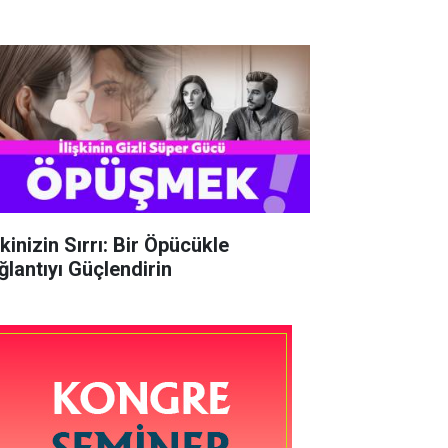
şkinizin Sırrı: Bir Öpücükle
ğlantıyı Güçlendirin