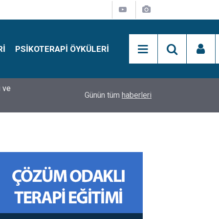
RI
PSIKOTERAPI ÖYKÜLERI
si
15:01
Simon Says Dikkat Programı Nedir?
Günün tüm
haberleri