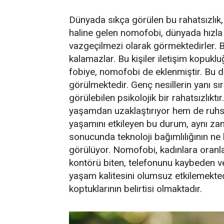
Dünyada sıkça görülen bu rahatsızlık, 
haline gelen nomofobi, dünyada hızla ya
vazgeçilmezi olarak görmektedirler. B
kalamazlar. Bu kişiler iletişim kopuk
fobiye, nomofobi de eklenmiştir. Bu d
görülmektedir. Genç nesillerin yanı sıra
görülebilen psikolojik bir rahatsızlıkt
yaşamdan uzaklaştırıyor hem de ruhsa
yaşamını etkileyen bu durum, aynı za
sonucunda teknoloji bağımlılığının n
görülüyor. Nomofobi, kadınlara oranla
kontörü biten, telefonunu kaybeden vey
yaşam kalitesini olumsuz etkilemekted
koptuklarının belirtisi olmaktadır.