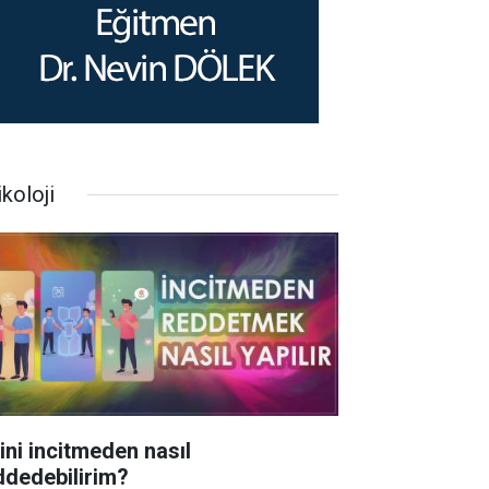
koloji
rini incitmeden nasıl
ddedebilirim?