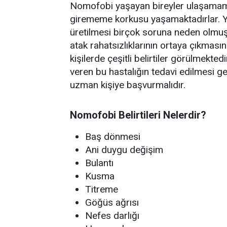
Nomofobi yaşayan bireyler ulaşamama,
girememe korkusu yaşamaktadırlar. Yap
üretilmesi birçok soruna neden olmuş
atak rahatsızlıklarının ortaya çıkma
kişilerde çeşitli belirtiler görülmekted
veren bu hastalığın tedavi edilmesi g
uzman kişiye başvurmalıdır.
Nomofobi Belirtileri Nelerdir?
Baş dönmesi
Ani duygu değişim
Bulantı
Kusma
Titreme
Göğüs ağrısı
Nefes darlığı