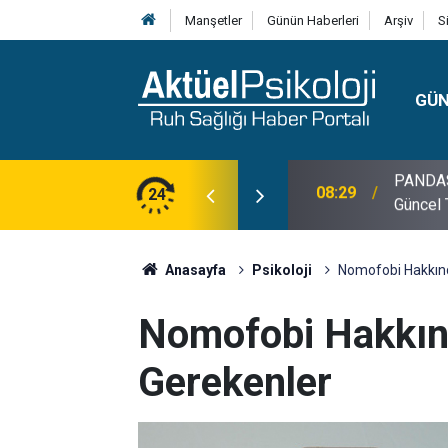
Manşetler
Günün Haberleri
Arşiv
S
GÜ
lojisi, Klinik Özellikleri, Tanı Kriterleri ve
24
10:30
10 Mayı
Anasayfa
Psikoloji
Nomofobi Hakkınd
Nomofobi Hakkın
Gerekenler