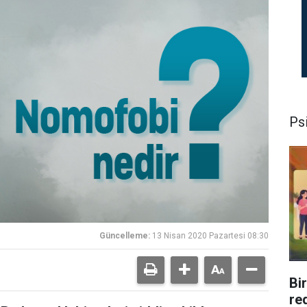
Psi
Güncelleme:
13 Nisan 2020 Pazartesi 08:30
Bi
re