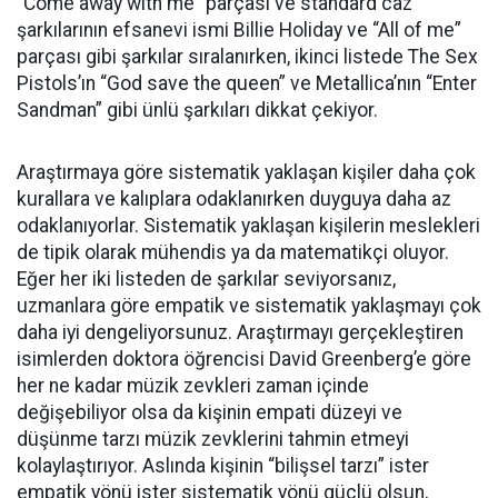
“Come away with me” parçası ve standard caz
şarkılarının efsanevi ismi Billie Holiday ve “All of me”
parçası gibi şarkılar sıralanırken, ikinci listede The Sex
Pistols’ın “God save the queen” ve Metallica’nın “Enter
Sandman” gibi ünlü şarkıları dikkat çekiyor.
Araştırmaya göre sistematik yaklaşan kişiler daha çok
kurallara ve kalıplara odaklanırken duyguya daha az
odaklanıyorlar. Sistematik yaklaşan kişilerin meslekleri
de tipik olarak mühendis ya da matematikçi oluyor.
Eğer her iki listeden de şarkılar seviyorsanız,
uzmanlara göre empatik ve sistematik yaklaşmayı çok
daha iyi dengeliyorsunuz. Araştırmayı gerçekleştiren
isimlerden doktora öğrencisi David Greenberg’e göre
her ne kadar müzik zevkleri zaman içinde
değişebiliyor olsa da kişinin empati düzeyi ve
düşünme tarzı müzik zevklerini tahmin etmeyi
kolaylaştırıyor. Aslında kişinin “bilişsel tarzı” ister
empatik yönü ister sistematik yönü güçlü olsun,