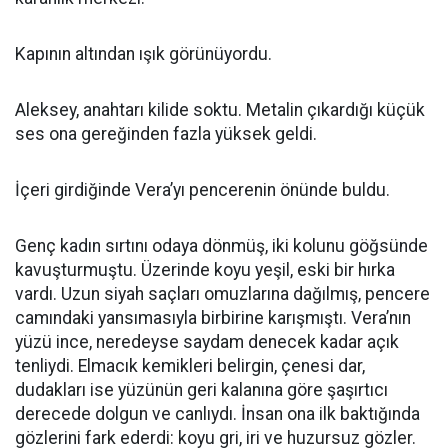
Kapının altından ışık görünüyordu.
Aleksey, anahtarı kilide soktu. Metalin çıkardığı küçük
ses ona gereğinden fazla yüksek geldi.
İçeri girdiğinde Vera’yı pencerenin önünde buldu.
Genç kadın sırtını odaya dönmüş, iki kolunu göğsünde
kavuşturmuştu. Üzerinde koyu yeşil, eski bir hırka
vardı. Uzun siyah saçları omuzlarına dağılmış, pencere
camındaki yansımasıyla birbirine karışmıştı. Vera’nın
yüzü ince, neredeyse saydam denecek kadar açık
tenliydi. Elmacık kemikleri belirgin, çenesi dar,
dudakları ise yüzünün geri kalanına göre şaşırtıcı
derecede dolgun ve canlıydı. İnsan ona ilk baktığında
gözlerini fark ederdi: koyu gri, iri ve huzursuz gözler.