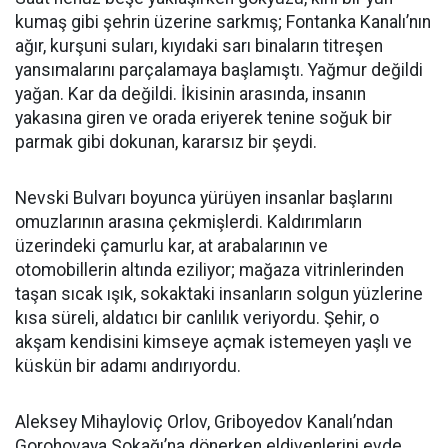
kumaş gibi şehrin üzerine sarkmış; Fontanka Kanalı’nın
ağır, kurşuni suları, kıyıdaki sarı binaların titreşen
yansımalarını parçalamaya başlamıştı. Yağmur değildi
yağan. Kar da değildi. İkisinin arasında, insanın
yakasına giren ve orada eriyerek tenine soğuk bir
parmak gibi dokunan, kararsız bir şeydi.
Nevski Bulvarı boyunca yürüyen insanlar başlarını
omuzlarının arasına çekmişlerdi. Kaldırımların
üzerindeki çamurlu kar, at arabalarının ve
otomobillerin altında eziliyor; mağaza vitrinlerinden
taşan sıcak ışık, sokaktaki insanların solgun yüzlerine
kısa süreli, aldatıcı bir canlılık veriyordu. Şehir, o
akşam kendisini kimseye açmak istemeyen yaşlı ve
küskün bir adamı andırıyordu.
Aleksey Mihayloviç Orlov, Griboyedov Kanalı’ndan
Gorohovaya Sokağı’na dönerken eldivenlerini evde