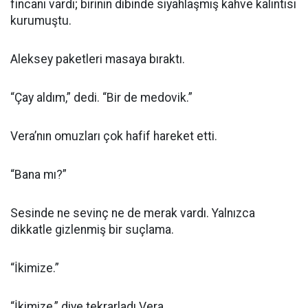
fincanı vardı; birinin dibinde siyahlaşmış kahve kalıntısı
kurumuştu.
Aleksey paketleri masaya bıraktı.
“Çay aldım,” dedi. “Bir de medovik.”
Vera’nın omuzları çok hafif hareket etti.
“Bana mı?”
Sesinde ne sevinç ne de merak vardı. Yalnızca
dikkatle gizlenmiş bir suçlama.
“İkimize.”
“İkimize,” diye tekrarladı Vera.