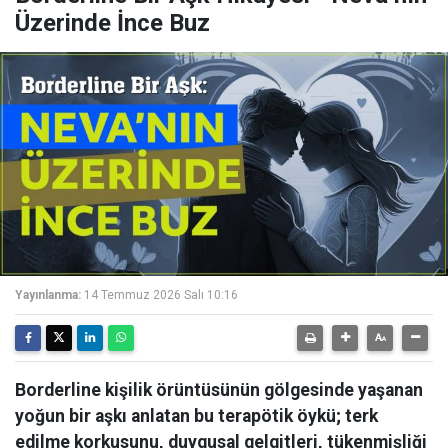
Üzerinde İnce Buz
Yayınlanma:
14 Temmuz 2026 Salı 10:16
Borderline kişilik örüntüsünün gölgesinde yaşanan
yoğun bir aşkı anlatan bu terapötik öykü; terk
edilme korkusunu, duygusal gelgitleri, tükenmişliği