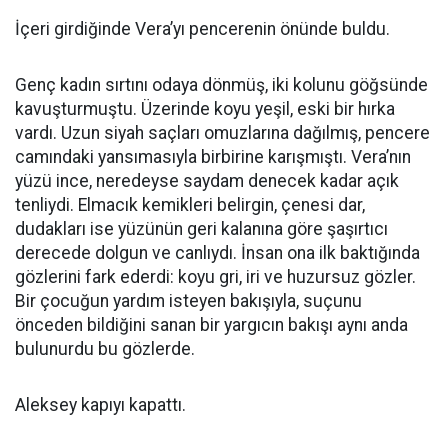
İçeri girdiğinde Vera’yı pencerenin önünde buldu.
Genç kadın sırtını odaya dönmüş, iki kolunu göğsünde
kavuşturmuştu. Üzerinde koyu yeşil, eski bir hırka
vardı. Uzun siyah saçları omuzlarına dağılmış, pencere
camındaki yansımasıyla birbirine karışmıştı. Vera’nın
yüzü ince, neredeyse saydam denecek kadar açık
tenliydi. Elmacık kemikleri belirgin, çenesi dar,
dudakları ise yüzünün geri kalanına göre şaşırtıcı
derecede dolgun ve canlıydı. İnsan ona ilk baktığında
gözlerini fark ederdi: koyu gri, iri ve huzursuz gözler.
Bir çocuğun yardım isteyen bakışıyla, suçunu
önceden bildiğini sanan bir yargıcın bakışı aynı anda
bulunurdu bu gözlerde.
Aleksey kapıyı kapattı.