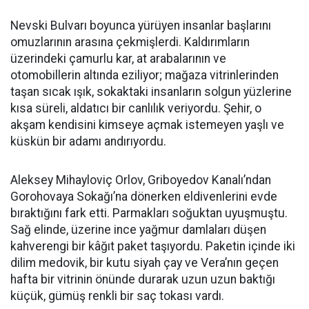
Nevski Bulvarı boyunca yürüyen insanlar başlarını
omuzlarının arasına çekmişlerdi. Kaldırımların
üzerindeki çamurlu kar, at arabalarının ve
otomobillerin altında eziliyor; mağaza vitrinlerinden
taşan sıcak ışık, sokaktaki insanların solgun yüzlerine
kısa süreli, aldatıcı bir canlılık veriyordu. Şehir, o
akşam kendisini kimseye açmak istemeyen yaşlı ve
küskün bir adamı andırıyordu.
Aleksey Mihayloviç Orlov, Griboyedov Kanalı’ndan
Gorohovaya Sokağı’na dönerken eldivenlerini evde
bıraktığını fark etti. Parmakları soğuktan uyuşmuştu.
Sağ elinde, üzerine ince yağmur damlaları düşen
kahverengi bir kâğıt paket taşıyordu. Paketin içinde iki
dilim medovik, bir kutu siyah çay ve Vera’nın geçen
hafta bir vitrinin önünde durarak uzun uzun baktığı
küçük, gümüş renkli bir saç tokası vardı.