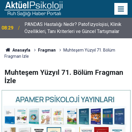
10 Mayıs Psikologlar Günü Nasıl Ortaya Çıktı? 10
10:30
Mayıs Tarihinin Hikayesi
Anasayfa
Fragman
Muhteşem Yüzyıl 71. Bölüm
Fragman İzle
Muhteşem Yüzyıl 71. Bölüm Fragman
İzle