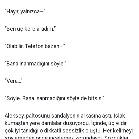
“Hayır, yalnızca—”
“Ben üç kere aradım.”
“Olabilir. Telefon bazen—”
“Bana inanmadığını söyle.”
“Vera…”
“Söyle. Bana inanmadığını söyle de bitsin.”
Aleksey, paltosunu sandalyenin arkasına astı. Islak
kumaştan yere damlalar düşüyordu. İçinde, üç yıldır
çok iyi tanıdığı o dikkatli sessizlik oluştu. Her kelimeyi
söylemeden önce incelemek zorundaydı. Sözcükler