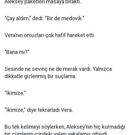
Aleksey paketleri masaya bıraktı.
“Çay aldım,” dedi. “Bir de medovik.”
Vera’nın omuzları çok hafif hareket etti.
“Bana mı?”
Sesinde ne sevinç ne de merak vardı. Yalnızca
dikkatle gizlenmiş bir suçlama.
“İkimize.”
“İkimize,” diye tekrarladı Vera.
Bu tek kelimeyi söylerken, Aleksey’nin hiç kurmadığı
bir cümlenin içindeki yalanı yakalamış gibiydi.