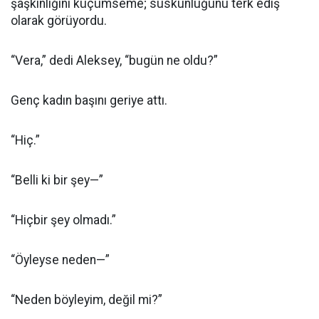
şaşkınlığını küçümseme; suskunluğunu terk ediş
olarak görüyordu.
“Vera,” dedi Aleksey, “bugün ne oldu?”
Genç kadın başını geriye attı.
“Hiç.”
“Belli ki bir şey—”
“Hiçbir şey olmadı.”
“Öyleyse neden—”
“Neden böyleyim, değil mi?”