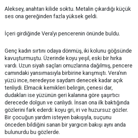
Aleksey, anahtarı kilide soktu. Metalin çıkardığı küçük
ses ona gereğinden fazla yüksek geldi.
İçeri girdiğinde Vera’yı pencerenin önünde buldu.
Genç kadın sırtını odaya dönmüş, iki kolunu göğsünde
kavuşturmuştu. Üzerinde koyu yeşil, eski bir hırka
vardı. Uzun siyah saçları omuzlarına dağılmış, pencere
camındaki yansımasıyla birbirine karışmıştı. Vera’nın
yüzü ince, neredeyse saydam denecek kadar açık
tenliydi. Elmacık kemikleri belirgin, çenesi dar,
dudakları ise yüzünün geri kalanına göre şaşırtıcı
derecede dolgun ve canlıydı. İnsan ona ilk baktığında
gözlerini fark ederdi: koyu gri, iri ve huzursuz gözler.
Bir çocuğun yardım isteyen bakışıyla, suçunu
önceden bildiğini sanan bir yargıcın bakışı aynı anda
bulunurdu bu gözlerde.