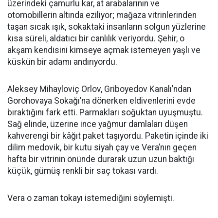
üzerindeki çamurlu kar, at arabalarının ve
otomobillerin altında eziliyor; mağaza vitrinlerinden
taşan sıcak ışık, sokaktaki insanların solgun yüzlerine
kısa süreli, aldatıcı bir canlılık veriyordu. Şehir, o
akşam kendisini kimseye açmak istemeyen yaşlı ve
küskün bir adamı andırıyordu.
Aleksey Mihayloviç Orlov, Griboyedov Kanalı’ndan
Gorohovaya Sokağı’na dönerken eldivenlerini evde
bıraktığını fark etti. Parmakları soğuktan uyuşmuştu.
Sağ elinde, üzerine ince yağmur damlaları düşen
kahverengi bir kâğıt paket taşıyordu. Paketin içinde iki
dilim medovik, bir kutu siyah çay ve Vera’nın geçen
hafta bir vitrinin önünde durarak uzun uzun baktığı
küçük, gümüş renkli bir saç tokası vardı.
Vera o zaman tokayı istemediğini söylemişti.