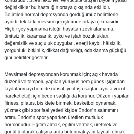
konusudur. Stres faktörleri ve vücutta oluşan biyokimyasal
değişiklikler bu hastalığın ortaya çıkışında etkilidir.
Belirtileri normal depresyonda gördüğümüz belirtilerle
aynıdır tek farkı mevsim geçişlerinde ortaya çıkmasıdır.
Hiçbir şey yapmama isteği, hayattan zevk alamama,
ümitsizlik, karamsarlık, uyku ve iştah bozuklukları,
değersizlik ve suçluluk duyguları, enerji kaybı, hâlsizlik,
yorgunluk, bitkinlik, dikkat dağınıklığı, odaklanma güçlüğü
gibi belirtiler gösterir.
Mevsimsel depresyondan korunmak için; açık havada
düzenli ve tempolu yapılan yürüyüş hem güneş ışığından
faydalanmayı hem de ruhsal iyi oluşu sağlar, ayrıca vücut
hareket ettiği için beden sağlığı da korunur. Düzenli yapılan
fitness, pilates, bisiklete binmek, basketbol oynamak,
yüzmek gibi spor faaliyetleri kişide Endorfin salınımını
artırır. Endorfin spor yaparken üretilen mutluluk
hormonudur. Eğitim almak, eğitim vermek, üretmek ve
gönüllü olarak çalışmalarda bulunmak yani faydalı olmak