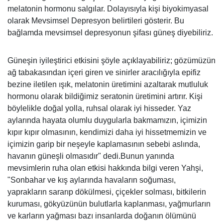
melatonin hormonu salgılar. Dolayısıyla kişi biyokimyasal
olarak Mevsimsel Depresyon belirtileri gösterir. Bu
bağlamda mevsimsel depresyonun şifası güneş diyebiliriz.
Güneşin iyileştirici etkisini şöyle açıklayabiliriz; gözümüzün
ağ tabakasından içeri giren ve sinirler aracılığıyla epifiz
bezine iletilen ışık, melatonin üretimini azaltarak mutluluk
hormonu olarak bildiğimiz seratonin üretimini artırır. Kişi
böylelikle doğal yolla, ruhsal olarak iyi hisseder. Yaz
aylarında hayata olumlu duygularla bakmamızın, içimizin
kıpır kıpır olmasının, kendimizi daha iyi hissetmemizin ve
içimizin garip bir neşeyle kaplamasının sebebi aslında,
havanın güneşli olmasıdır" dedi.Bunun yanında
mevsimlerin ruha olan etkisi hakkında bilgi veren Yahşi,
"Sonbahar ve kış aylarında havaların soğuması,
yaprakların sararıp dökülmesi, çiçekler solması, bitkilerin
kuruması, gökyüzünün bulutlarla kaplanması, yağmurların
ve karların yağması bazı insanlarda doğanın ölümünü