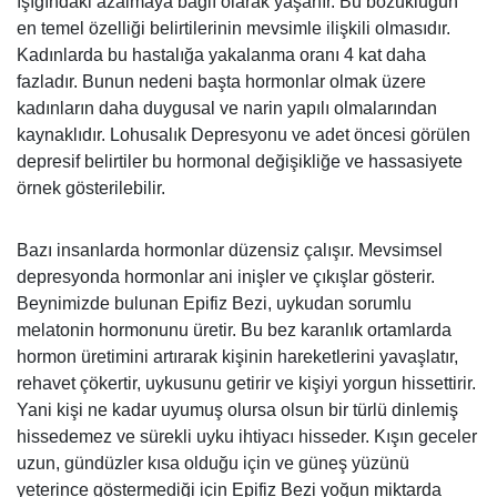
ışığındaki azalmaya bağlı olarak yaşanır. Bu bozukluğun
en temel özelliği belirtilerinin mevsimle ilişkili olmasıdır.
Kadınlarda bu hastalığa yakalanma oranı 4 kat daha
fazladır. Bunun nedeni başta hormonlar olmak üzere
kadınların daha duygusal ve narin yapılı olmalarından
kaynaklıdır.
Lohusalık Depresyonu ve adet öncesi görülen
depresif belirtiler bu hormonal değişikliğe ve hassasiyete
örnek gösterilebilir.
Bazı insanlarda hormonlar düzensiz çalışır. Mevsimsel
depresyonda hormonlar ani inişler ve çıkışlar gösterir.
Beynimizde bulunan Epifiz Bezi, uykudan sorumlu
melatonin hormonunu üretir. Bu bez karanlık ortamlarda
hormon üretimini artırarak kişinin hareketlerini yavaşlatır,
rehavet çökertir, uykusunu getirir ve kişiyi yorgun hissettirir.
Yani kişi ne kadar uyumuş olursa olsun bir türlü dinlemiş
hissedemez ve sürekli uyku ihtiyacı hisseder. Kışın geceler
uzun, gündüzler kısa olduğu için ve güneş yüzünü
yeterince göstermediği için Epifiz Bezi yoğun miktarda