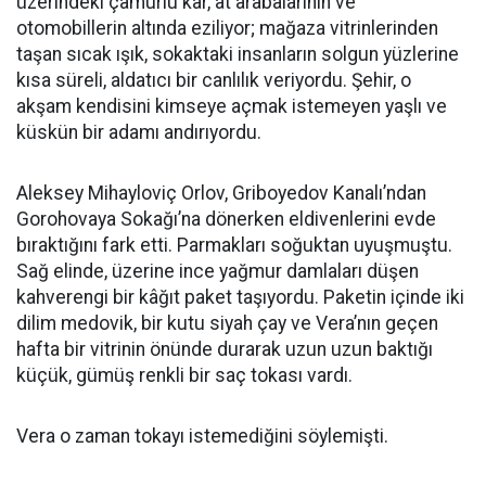
üzerindeki çamurlu kar, at arabalarının ve
otomobillerin altında eziliyor; mağaza vitrinlerinden
taşan sıcak ışık, sokaktaki insanların solgun yüzlerine
kısa süreli, aldatıcı bir canlılık veriyordu. Şehir, o
akşam kendisini kimseye açmak istemeyen yaşlı ve
küskün bir adamı andırıyordu.
Aleksey Mihayloviç Orlov, Griboyedov Kanalı’ndan
Gorohovaya Sokağı’na dönerken eldivenlerini evde
bıraktığını fark etti. Parmakları soğuktan uyuşmuştu.
Sağ elinde, üzerine ince yağmur damlaları düşen
kahverengi bir kâğıt paket taşıyordu. Paketin içinde iki
dilim medovik, bir kutu siyah çay ve Vera’nın geçen
hafta bir vitrinin önünde durarak uzun uzun baktığı
küçük, gümüş renkli bir saç tokası vardı.
Vera o zaman tokayı istemediğini söylemişti.