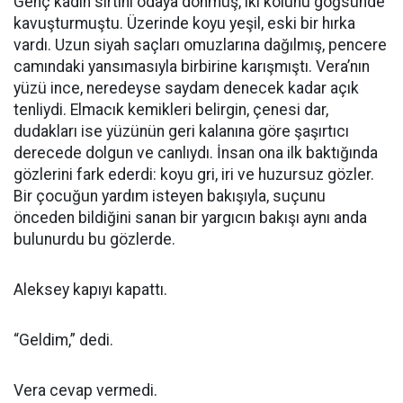
Genç kadın sırtını odaya dönmüş, iki kolunu göğsünde
kavuşturmuştu. Üzerinde koyu yeşil, eski bir hırka
vardı. Uzun siyah saçları omuzlarına dağılmış, pencere
camındaki yansımasıyla birbirine karışmıştı. Vera’nın
yüzü ince, neredeyse saydam denecek kadar açık
tenliydi. Elmacık kemikleri belirgin, çenesi dar,
dudakları ise yüzünün geri kalanına göre şaşırtıcı
derecede dolgun ve canlıydı. İnsan ona ilk baktığında
gözlerini fark ederdi: koyu gri, iri ve huzursuz gözler.
Bir çocuğun yardım isteyen bakışıyla, suçunu
önceden bildiğini sanan bir yargıcın bakışı aynı anda
bulunurdu bu gözlerde.
Aleksey kapıyı kapattı.
“Geldim,” dedi.
Vera cevap vermedi.