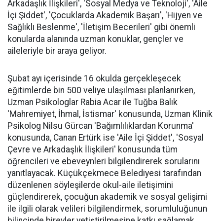
Arkadaşlık İlişkileri', 'Sosyal Medya ve Teknoloji', 'Aile
İçi Şiddet', 'Çocuklarda Akademik Başarı', 'Hijyen ve
Sağlıklı Beslenme', 'İletişim Becerileri' gibi önemli
konularda alanında uzman konuklar, gençler ve
aileleriyle bir araya geliyor.
Şubat ayı içerisinde 16 okulda gerçekleşecek
eğitimlerde bin 500 veliye ulaşılması planlanırken,
Uzman Psikologlar Rabia Acar ile Tuğba Balık
'Mahremiyet, İhmal, İstismar' konusunda, Uzman Klinik
Psikolog Nilsu Gürcan 'Bağımlılıklardan Korunma'
konusunda, Canan Ertürk ise 'Aile İçi Şiddet', 'Sosyal
Çevre ve Arkadaşlık İlişkileri' konusunda tüm
öğrencileri ve ebeveynleri bilgilendirerek sorularını
yanıtlayacak. Küçükçekmece Belediyesi tarafından
düzenlenen söyleşilerde okul-aile iletişimini
güçlendirerek, çocuğun akademik ve sosyal gelişimi
ile ilgili olarak velileri bilgilendirmek, sorumluluğunun
bilincinde bireyler yetiştirilmesine katkı sağlamak