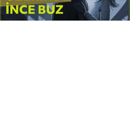
Yayınlanma:
14 Temmuz 2026 Salı 10:16
Borderline kişilik örüntüsünün gölgesinde yaşanan
yoğun bir aşkı anlatan bu terapötik öykü; terk
edilme korkusunu, duygusal gelgitleri, tükenmişliği
ve sınır koymanın iyileştirici gücünü Petersburg’un
karanlık atmosferinde işler.