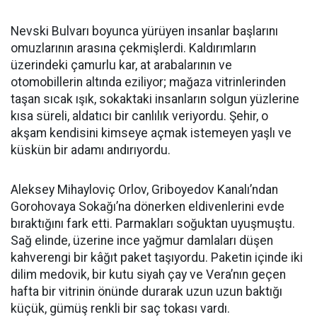
Nevski Bulvarı boyunca yürüyen insanlar başlarını
omuzlarının arasına çekmişlerdi. Kaldırımların
üzerindeki çamurlu kar, at arabalarının ve
otomobillerin altında eziliyor; mağaza vitrinlerinden
taşan sıcak ışık, sokaktaki insanların solgun yüzlerine
kısa süreli, aldatıcı bir canlılık veriyordu. Şehir, o
akşam kendisini kimseye açmak istemeyen yaşlı ve
küskün bir adamı andırıyordu.
Aleksey Mihayloviç Orlov, Griboyedov Kanalı’ndan
Gorohovaya Sokağı’na dönerken eldivenlerini evde
bıraktığını fark etti. Parmakları soğuktan uyuşmuştu.
Sağ elinde, üzerine ince yağmur damlaları düşen
kahverengi bir kâğıt paket taşıyordu. Paketin içinde iki
dilim medovik, bir kutu siyah çay ve Vera’nın geçen
hafta bir vitrinin önünde durarak uzun uzun baktığı
küçük, gümüş renkli bir saç tokası vardı.