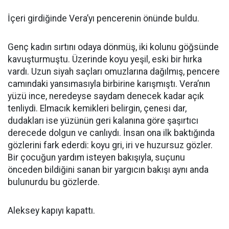
İçeri girdiğinde Vera’yı pencerenin önünde buldu.
Genç kadın sırtını odaya dönmüş, iki kolunu göğsünde
kavuşturmuştu. Üzerinde koyu yeşil, eski bir hırka
vardı. Uzun siyah saçları omuzlarına dağılmış, pencere
camındaki yansımasıyla birbirine karışmıştı. Vera’nın
yüzü ince, neredeyse saydam denecek kadar açık
tenliydi. Elmacık kemikleri belirgin, çenesi dar,
dudakları ise yüzünün geri kalanına göre şaşırtıcı
derecede dolgun ve canlıydı. İnsan ona ilk baktığında
gözlerini fark ederdi: koyu gri, iri ve huzursuz gözler.
Bir çocuğun yardım isteyen bakışıyla, suçunu
önceden bildiğini sanan bir yargıcın bakışı aynı anda
bulunurdu bu gözlerde.
Aleksey kapıyı kapattı.