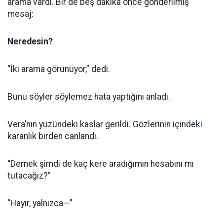
arama vardı. Bir de beş dakika önce gönderilmiş
mesaj:
Neredesin?
“İki arama görünüyor,” dedi.
Bunu söyler söylemez hata yaptığını anladı.
Vera’nın yüzündeki kaslar gerildi. Gözlerinin içindeki
karanlık birden canlandı.
“Demek şimdi de kaç kere aradığımın hesabını mı
tutacağız?”
“Hayır, yalnızca—”