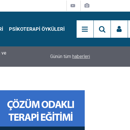
RI
PSIKOTERAPI ÖYKÜLERI
si
15:01
Simon Says Dikkat Programı Nedir?
Günün tüm
haberleri