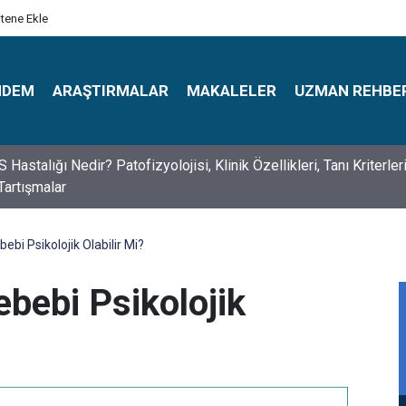
itene Ekle
NDEM
ARAŞTIRMALAR
MAKALELER
UZMAN REHBE
s Psikologlar Günü Nasıl Ortaya Çıktı? 10 Mayıs Tarihinin Hikaye
bebi Psikolojik Olabilir Mi?
ebebi Psikolojik