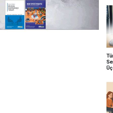
Tü
Se
Üç