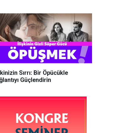
şkinizin Sırrı: Bir Öpücükle
ğlantıyı Güçlendirin