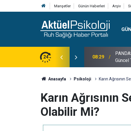
Manşetler
Günün Haberleri
Arşiv
S
GÜ
lojisi, Klinik Özellikleri, Tanı Kriterleri ve
24
10:30
10 Mayı
Anasayfa
Psikoloji
Karın Ağrısının Se
Karın Ağrısının S
Olabilir Mi?