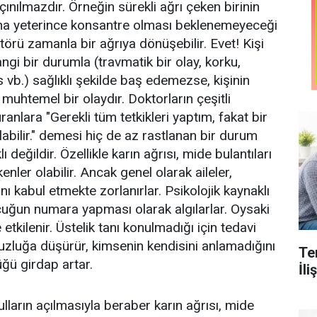
çınılmazdır. Örneğin sürekli ağrı çeken birinin
tına yeterince konsantre olması beklenemeyeceği
törü zamanla bir ağrıya dönüşebilir. Evet! Kişi
ngi bir durumla (travmatik bir olay, korku,
s vb.) sağlıklı şekilde baş edemezse, kişinin
muhtemel bir olaydır. Doktorların çeşitli
anlara "Gerekli tüm tetkikleri yaptım, fakat bir
abilir." demesi hiç de az rastlanan bir durum
değildir. Özellikle karın ağrısı, mide bulantıları
enler olabilir. Ancak genel olarak aileler,
nı kabul etmekte zorlanırlar. Psikolojik kaynaklı
ocuğun numara yapması olarak algılarlar. Oysaki
etkilenir. Üstelik tanı konulmadığı için tedavi
uzluğa düşürür, kimsenin kendisini anlamadığını
Te
ğü girdap artar.
İl
arın açılmasıyla beraber karın ağrısı, mide