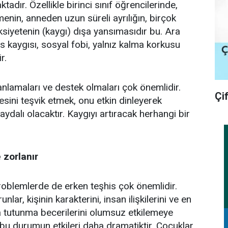
tadır. Özellikle birinci sınıf öğrencilerinde,
menin, anneden uzun süreli ayrılığın, birçok
siyetenin (kaygı) dışa yansımasıdır bu. Ara
s kaygısı, sosyal fobi, yalnız kalma korkusu
r.
ı anlamaları ve destek olmaları çok önemlidir.
Çi
esini teşvik etmek, onu etkin dinleyerek
dalı olacaktır. Kaygıyı artıracak herhangi bir
 zorlanır
problemlerde de erken teşhis çok önemlidir.
ar, kişinin karakterini, insan ilişkilerini ve en
 tutunma becerilerini olumsuz etkilemeye
u durumun etkileri daha dramatiktir. Çocuklar