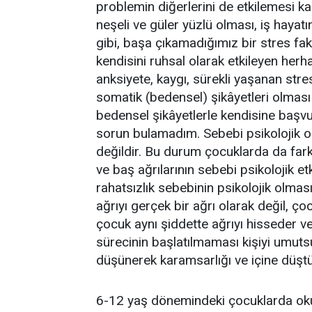
problemin diğerlerini de etkilemesi ka
neşeli ve güler yüzlü olması, iş haya
gibi, başa çıkamadığımız bir stres fak
kendisini ruhsal olarak etkileyen herha
anksiyete, kaygı, sürekli yaşanan stre
somatik (bedensel) şikâyetleri olması 
bedensel şikâyetlerle kendisine başvur
sorun bulamadım. Sebebi psikolojik ol
değildir. Bu durum çocuklarda da farklı 
ve baş ağrılarının sebebi psikolojik etk
rahatsızlık sebebinin psikolojik olması
ağrıyı gerçek bir ağrı olarak değil, ç
çocuk aynı şiddette ağrıyı hisseder ve 
sürecinin başlatılmaması kişiyi umuts
düşünerek karamsarlığı ve içine düştü
6-12 yaş dönemindeki çocuklarda okull