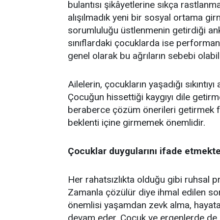
bulantısı şikâyetlerine sıkça rastlanmak
alışılmadık yeni bir sosyal ortama gir
sorumluluğu üstlenmenin getirdiği ank
sınıflardaki çocuklarda ise performan
genel olarak bu ağrıların sebebi olabili
Ailelerin, çocukların yaşadığı sıkıntıy
Çocuğun hissettiği kaygıyı dile getirm
beraberce çözüm önerileri getirmek fay
beklenti içine girmemek önemlidir.
Çocuklar duygularını ifade etmekte
Her rahatsızlıkta olduğu gibi ruhsal 
Zamanla çözülür diye ihmal edilen sorunl
önemlisi yaşamdan zevk alma, hayata
devam eder. Çocuk ve ergenlerde de b