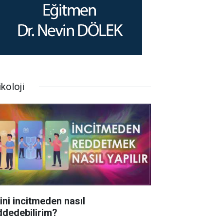
koloji
rini incitmeden nasıl
ddedebilirim?