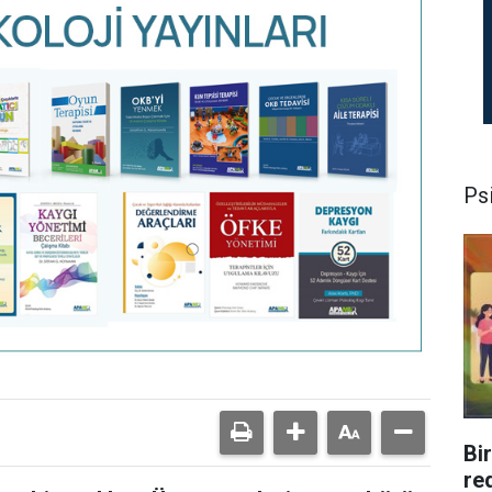
Psi
Bi
re