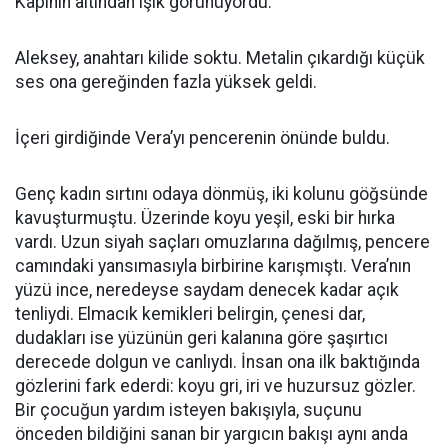
Kapının altından ışık görünüyordu.
Aleksey, anahtarı kilide soktu. Metalin çıkardığı küçük
ses ona gereğinden fazla yüksek geldi.
İçeri girdiğinde Vera’yı pencerenin önünde buldu.
Genç kadın sırtını odaya dönmüş, iki kolunu göğsünde
kavuşturmuştu. Üzerinde koyu yeşil, eski bir hırka
vardı. Uzun siyah saçları omuzlarına dağılmış, pencere
camındaki yansımasıyla birbirine karışmıştı. Vera’nın
yüzü ince, neredeyse saydam denecek kadar açık
tenliydi. Elmacık kemikleri belirgin, çenesi dar,
dudakları ise yüzünün geri kalanına göre şaşırtıcı
derecede dolgun ve canlıydı. İnsan ona ilk baktığında
gözlerini fark ederdi: koyu gri, iri ve huzursuz gözler.
Bir çocuğun yardım isteyen bakışıyla, suçunu
önceden bildiğini sanan bir yargıcın bakışı aynı anda