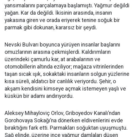
yansımalarını parçalamaya başlamıştı. Yağmur değildi
yağan. Kar da değildi. İkisinin arasında, insanın
yakasına giren ve orada eriyerek tenine soğuk bir
parmak gibi dokunan, kararsız bir şeydi.
Nevski Bulvarı boyunca yürüyen insanlar başlarını
omuzlarının arasına çekmişlerdi. Kaldırımların
üzerindeki çamurlu kar, at arabalarının ve
otomobillerin altında eziliyor; mağaza vitrinlerinden
taşan sıcak ışık, sokaktaki insanların solgun yüzlerine
kısa süreli, aldatıcı bir canlılık veriyordu. Şehir, o
akşam kendisini kimseye açmak istemeyen yaşlı ve
küskün bir adamı andırıyordu.
Aleksey Mihayloviç Orlov, Griboyedov Kanalı’ndan
Gorohovaya Sokağı’na dönerken eldivenlerini evde
bıraktığını fark etti. Parmakları soğuktan uyuşmuştu.
Sağ elinde, üzerine ince yağmur damlaları düşen