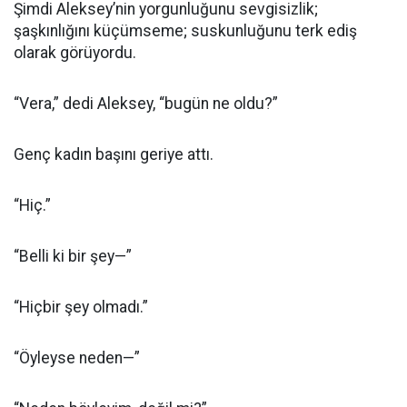
Şimdi Aleksey’nin yorgunluğunu sevgisizlik;
şaşkınlığını küçümseme; suskunluğunu terk ediş
olarak görüyordu.
“Vera,” dedi Aleksey, “bugün ne oldu?”
Genç kadın başını geriye attı.
“Hiç.”
“Belli ki bir şey—”
“Hiçbir şey olmadı.”
“Öyleyse neden—”