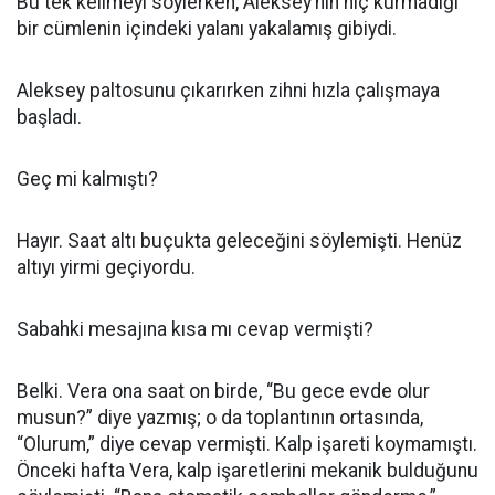
Bu tek kelimeyi söylerken, Aleksey’nin hiç kurmadığı
bir cümlenin içindeki yalanı yakalamış gibiydi.
Aleksey paltosunu çıkarırken zihni hızla çalışmaya
başladı.
Geç mi kalmıştı?
Hayır. Saat altı buçukta geleceğini söylemişti. Henüz
altıyı yirmi geçiyordu.
Sabahki mesajına kısa mı cevap vermişti?
Belki. Vera ona saat on birde, “Bu gece evde olur
musun?” diye yazmış; o da toplantının ortasında,
“Olurum,” diye cevap vermişti. Kalp işareti koymamıştı.
Önceki hafta Vera, kalp işaretlerini mekanik bulduğunu