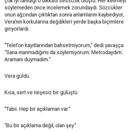
çok iyi tanıdığı o dikkatli sessizlik oluştu. Her kelimeyi
söylemeden önce incelemek zorundaydı. Sözcükler
onun ağzından çıktıktan sonra anlamlarını kaybediyor,
Vera’nın korkularına değdikleri yerde başka biçimlere
giriyorlardı.
“Telefon kayıtlarından bahsetmiyorum,” dedi yavaşça.
“Sana inanmadığımı da söylemiyorum. Metrodaydım.
Aramanı duymadım.”
Vera güldü.
Kısa, sert ve neşesiz bir gülüştü.
“Tabii. Hep bir açıklaman var.”
“Bu bir açıklama değil, olan şey.”