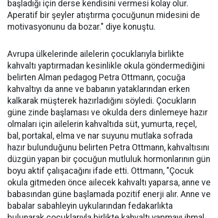
başladığı için derse kendisini vermesi kolay olur.
Aperatif bir şeyler atıştırma çocuğunun midesini de
motivasyonunu da bozar." diye konuştu.
Avrupa ülkelerinde ailelerin çocuklarıyla birlikte
kahvaltı yaptırmadan kesinlikle okula göndermediğini
belirten Alman pedagog Petra Ottmann, çocuğa
kahvaltıyı da anne ve babanın yataklarından erken
kalkarak müşterek hazırladığını söyledi. Çocukların
güne zinde başlaması ve okulda ders dinlemeye hazır
olmaları için ailelerin kahvaltıda süt, yumurta, reçel,
bal, portakal, elma ve nar suyunu mutlaka sofrada
hazır bulunduğunu belirten Petra Ottmann, kahvaltısını
düzgün yapan bir çocuğun mutluluk hormonlarının gün
boyu aktif çalışacağını ifade etti. Ottmann, "Çocuk
okula gitmeden önce ailecek kahvaltı yaparsa, anne ve
babasından güne başlamada pozitif enerji alır. Anne ve
babalar sabahleyin uykularından fedakarlıkta
bulunarak çocuklarıyla birlikte kahvaltı yapmayı ihmal