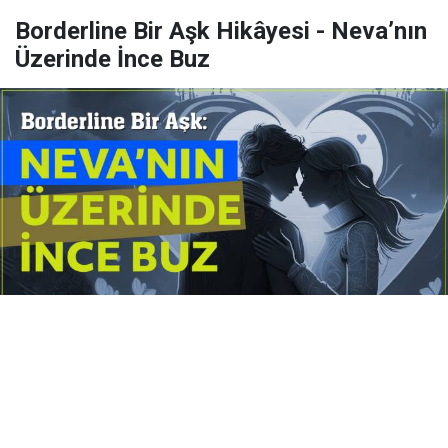
Borderline Bir Aşk Hikâyesi - Neva’nın
Üzerinde İnce Buz
Yayınlanma:
14 Temmuz 2026 Salı 10:16
Borderline kişilik örüntüsünün gölgesinde yaşanan