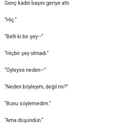
Genç kadın başını geriye attı.
“Hiç.”
“Belli ki bir şey—”
“Hiçbir şey olmadı.”
“Öyleyse neden—”
“Neden böyleyim, değil mi?”
“Bunu söylemedim.”
“Ama düşündün.”