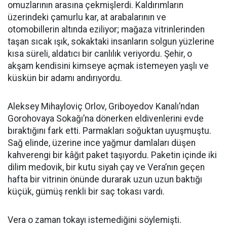
omuzlarının arasına çekmişlerdi. Kaldırımların
üzerindeki çamurlu kar, at arabalarının ve
otomobillerin altında eziliyor; mağaza vitrinlerinden
taşan sıcak ışık, sokaktaki insanların solgun yüzlerine
kısa süreli, aldatıcı bir canlılık veriyordu. Şehir, o
akşam kendisini kimseye açmak istemeyen yaşlı ve
küskün bir adamı andırıyordu.
Aleksey Mihayloviç Orlov, Griboyedov Kanalı’ndan
Gorohovaya Sokağı’na dönerken eldivenlerini evde
bıraktığını fark etti. Parmakları soğuktan uyuşmuştu.
Sağ elinde, üzerine ince yağmur damlaları düşen
kahverengi bir kâğıt paket taşıyordu. Paketin içinde iki
dilim medovik, bir kutu siyah çay ve Vera’nın geçen
hafta bir vitrinin önünde durarak uzun uzun baktığı
küçük, gümüş renkli bir saç tokası vardı.
Vera o zaman tokayı istemediğini söylemişti.