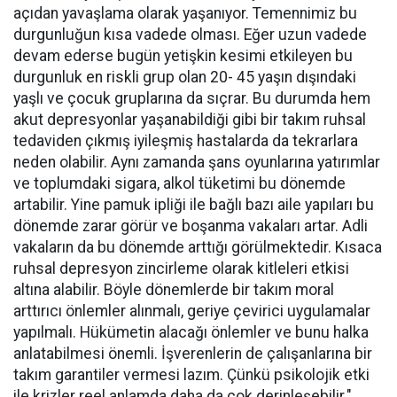
açıdan yavaşlama olarak yaşanıyor. Temennimiz bu
durgunluğun kısa vadede olması. Eğer uzun vadede
devam ederse bugün yetişkin kesimi etkileyen bu
durgunluk en riskli grup olan 20- 45 yaşın dışındaki
yaşlı ve çocuk gruplarına da sıçrar. Bu durumda hem
akut depresyonlar yaşanabildiği gibi bir takım ruhsal
tedaviden çıkmış iyileşmiş hastalarda da tekrarlara
neden olabilir. Aynı zamanda şans oyunlarına yatırımlar
ve toplumdaki sigara, alkol tüketimi bu dönemde
artabilir. Yine pamuk ipliği ile bağlı bazı aile yapıları bu
dönemde zarar görür ve boşanma vakaları artar. Adli
vakaların da bu dönemde arttığı görülmektedir. Kısaca
ruhsal depresyon zincirleme olarak kitleleri etkisi
altına alabilir. Böyle dönemlerde bir takım moral
arttırıcı önlemler alınmalı, geriye çevirici uygulamalar
yapılmalı. Hükümetin alacağı önlemler ve bunu halka
anlatabilmesi önemli. İşverenlerin de çalışanlarına bir
takım garantiler vermesi lazım. Çünkü psikolojik etki
ile krizler reel anlamda daha da çok derinleşebilir."