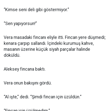
“Kimse seni deli gibi göstermiyor.”
“Sen yapıyorsun!”
Vera masadaki fincanı eliyle itti. Fincan yere düşmedi;
kenara çarpıp sallandı. İçindeki kurumuş kahve,
masanın üzerine küçük siyah parçalar halinde
döküldü.
Aleksey fincana baktı.
Vera onun bakışını gördü.
“Al işte,” dedi. “Şimdi fincan için üzüldün.”
“Fincan için üzülmedim.”