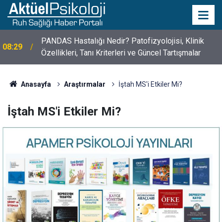
10 Mayıs Psikologlar Günü Nasıl Ortaya Çıktı? 10
10:30
Mayıs Tarihinin Hikayesi
Anasayfa
Araştırmalar
İştah MS'i Etkiler Mi?
İştah MS'i Etkiler Mi?