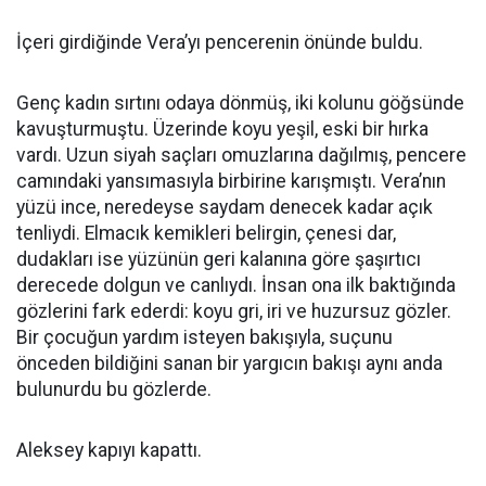
İçeri girdiğinde Vera’yı pencerenin önünde buldu.
Genç kadın sırtını odaya dönmüş, iki kolunu göğsünde
kavuşturmuştu. Üzerinde koyu yeşil, eski bir hırka
vardı. Uzun siyah saçları omuzlarına dağılmış, pencere
camındaki yansımasıyla birbirine karışmıştı. Vera’nın
yüzü ince, neredeyse saydam denecek kadar açık
tenliydi. Elmacık kemikleri belirgin, çenesi dar,
dudakları ise yüzünün geri kalanına göre şaşırtıcı
derecede dolgun ve canlıydı. İnsan ona ilk baktığında
gözlerini fark ederdi: koyu gri, iri ve huzursuz gözler.
Bir çocuğun yardım isteyen bakışıyla, suçunu
önceden bildiğini sanan bir yargıcın bakışı aynı anda
bulunurdu bu gözlerde.
Aleksey kapıyı kapattı.