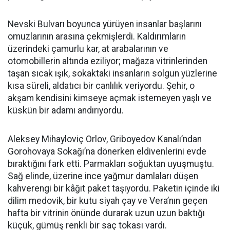
Nevski Bulvarı boyunca yürüyen insanlar başlarını
omuzlarının arasına çekmişlerdi. Kaldırımların
üzerindeki çamurlu kar, at arabalarının ve
otomobillerin altında eziliyor; mağaza vitrinlerinden
taşan sıcak ışık, sokaktaki insanların solgun yüzlerine
kısa süreli, aldatıcı bir canlılık veriyordu. Şehir, o
akşam kendisini kimseye açmak istemeyen yaşlı ve
küskün bir adamı andırıyordu.
Aleksey Mihayloviç Orlov, Griboyedov Kanalı’ndan
Gorohovaya Sokağı’na dönerken eldivenlerini evde
bıraktığını fark etti. Parmakları soğuktan uyuşmuştu.
Sağ elinde, üzerine ince yağmur damlaları düşen
kahverengi bir kâğıt paket taşıyordu. Paketin içinde iki
dilim medovik, bir kutu siyah çay ve Vera’nın geçen
hafta bir vitrinin önünde durarak uzun uzun baktığı
küçük, gümüş renkli bir saç tokası vardı.