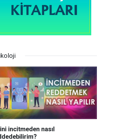
koloji
rini incitmeden nasıl
ddedebilirim?