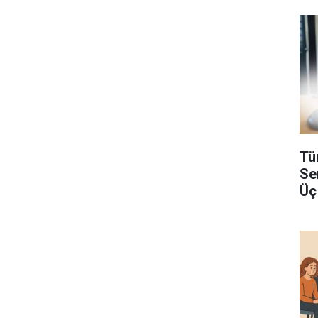
Tü
Se
Üç