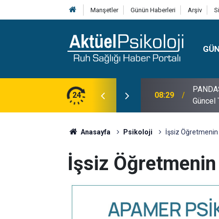
Manşetler
Günün Haberleri
Arşiv
S
GÜ
lojisi, Klinik Özellikleri, Tanı Kriterleri ve
24
10:30
10 Mayı
Anasayfa
Psikoloji
İşsiz Öğretmenin 
İşsiz Öğretmenin