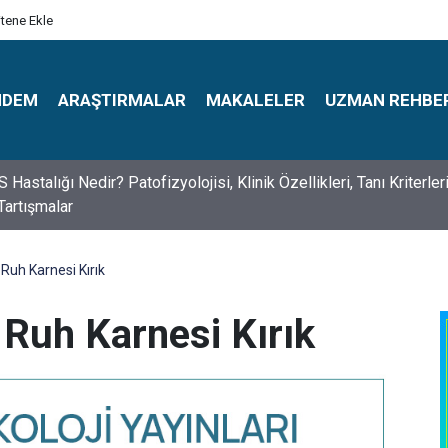
itene Ekle
NDEM
ARAŞTIRMALAR
MAKALELER
UZMAN REHBE
s Psikologlar Günü Nasıl Ortaya Çıktı? 10 Mayıs Tarihinin Hikaye
Ruh Karnesi Kırık
 Ruh Karnesi Kırık