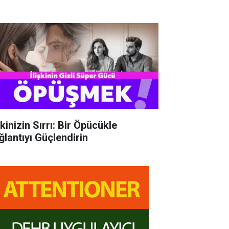
şkinizin Sırrı: Bir Öpücükle
ğlantıyı Güçlendirin