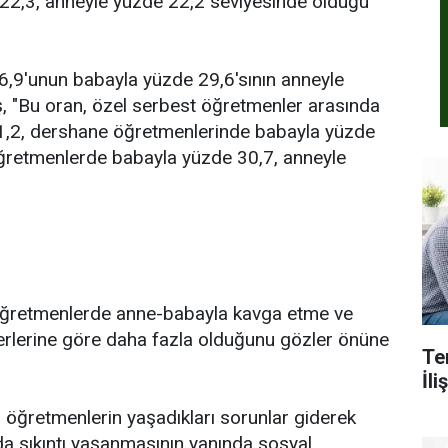
22,3, anneyle yüzde 22,2 seviyesinde olduğu
26,9'unun babayla yüzde 29,6'sının anneyle
üş, "Bu oran, özel serbest öğretmenler arasında
1,2, dershane öğretmenlerinde babayla yüzde
öğretmenlerde babayla yüzde 30,7, anneyle
 öğretmenlerde anne-babayla kavga etme ve
erlerine göre daha fazla olduğunu gözler önüne
Te
İl
n öğretmenlerin yaşadıkları sorunlar giderek
da sıkıntı yaşanmasının yanında sosyal