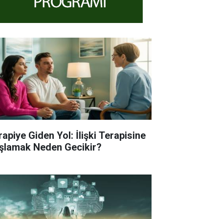
rapiye Giden Yol: İlişki Terapisine
şlamak Neden Gecikir?