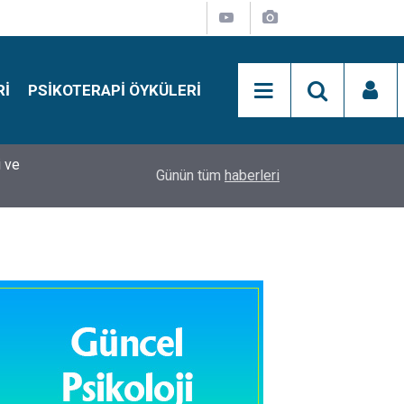
RI
PSIKOTERAPI ÖYKÜLERI
si
15:01
Simon Says Dikkat Programı Nedir?
Günün tüm
haberleri