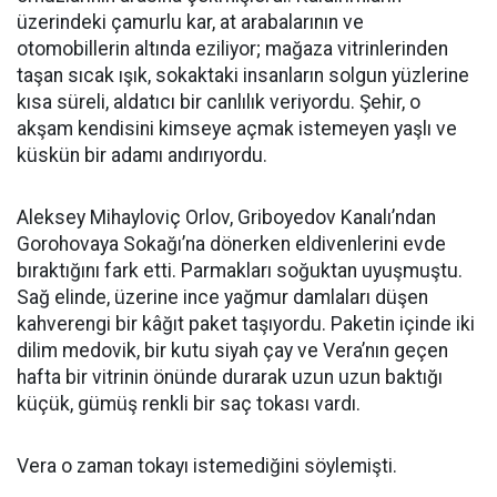
üzerindeki çamurlu kar, at arabalarının ve
otomobillerin altında eziliyor; mağaza vitrinlerinden
taşan sıcak ışık, sokaktaki insanların solgun yüzlerine
kısa süreli, aldatıcı bir canlılık veriyordu. Şehir, o
akşam kendisini kimseye açmak istemeyen yaşlı ve
küskün bir adamı andırıyordu.
Aleksey Mihayloviç Orlov, Griboyedov Kanalı’ndan
Gorohovaya Sokağı’na dönerken eldivenlerini evde
bıraktığını fark etti. Parmakları soğuktan uyuşmuştu.
Sağ elinde, üzerine ince yağmur damlaları düşen
kahverengi bir kâğıt paket taşıyordu. Paketin içinde iki
dilim medovik, bir kutu siyah çay ve Vera’nın geçen
hafta bir vitrinin önünde durarak uzun uzun baktığı
küçük, gümüş renkli bir saç tokası vardı.
Vera o zaman tokayı istemediğini söylemişti.