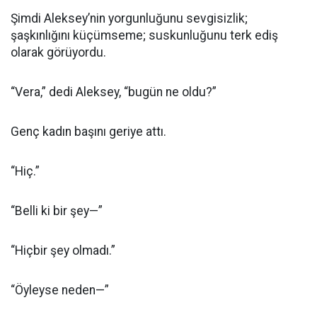
Şimdi Aleksey’nin yorgunluğunu sevgisizlik;
şaşkınlığını küçümseme; suskunluğunu terk ediş
olarak görüyordu.
“Vera,” dedi Aleksey, “bugün ne oldu?”
Genç kadın başını geriye attı.
“Hiç.”
“Belli ki bir şey—”
“Hiçbir şey olmadı.”
“Öyleyse neden—”