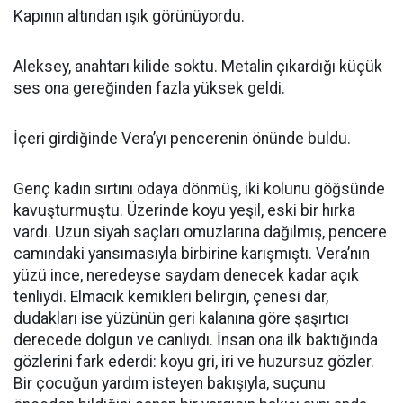
Kapının altından ışık görünüyordu.
Aleksey, anahtarı kilide soktu. Metalin çıkardığı küçük
ses ona gereğinden fazla yüksek geldi.
İçeri girdiğinde Vera’yı pencerenin önünde buldu.
Genç kadın sırtını odaya dönmüş, iki kolunu göğsünde
kavuşturmuştu. Üzerinde koyu yeşil, eski bir hırka
vardı. Uzun siyah saçları omuzlarına dağılmış, pencere
camındaki yansımasıyla birbirine karışmıştı. Vera’nın
yüzü ince, neredeyse saydam denecek kadar açık
tenliydi. Elmacık kemikleri belirgin, çenesi dar,
dudakları ise yüzünün geri kalanına göre şaşırtıcı
derecede dolgun ve canlıydı. İnsan ona ilk baktığında
gözlerini fark ederdi: koyu gri, iri ve huzursuz gözler.
Bir çocuğun yardım isteyen bakışıyla, suçunu