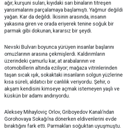
ağır, kurşuni suları, kıyıdaki sarı binaların titreşen
yansımalarını parçalamaya başlamıştı. Yağmur değildi
yağan. Kar da değildi. İkisinin arasında, insanın
yakasına giren ve orada eriyerek tenine soğuk bir
parmak gibi dokunan, kararsız bir şeydi.
Nevski Bulvarı boyunca yürüyen insanlar başlarını
omuzlarının arasına çekmişlerdi. Kaldırımların
üzerindeki çamurlu kar, at arabalarının ve
otomobillerin altında eziliyor; mağaza vitrinlerinden
taşan sıcak ışık, sokaktaki insanların solgun yüzlerine
kısa süreli, aldatıcı bir canlılık veriyordu. Şehir, o
akşam kendisini kimseye açmak istemeyen yaşlı ve
küskün bir adamı andırıyordu.
Aleksey Mihayloviç Orlov, Griboyedov Kanalı’ndan
Gorohovaya Sokağı’na dönerken eldivenlerini evde
bıraktığını fark etti. Parmakları soğuktan uyuşmuştu.