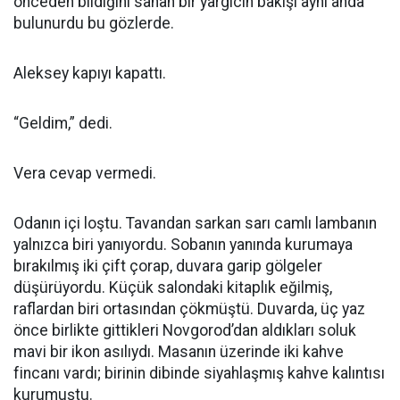
önceden bildiğini sanan bir yargıcın bakışı aynı anda
bulunurdu bu gözlerde.
Aleksey kapıyı kapattı.
“Geldim,” dedi.
Vera cevap vermedi.
Odanın içi loştu. Tavandan sarkan sarı camlı lambanın
yalnızca biri yanıyordu. Sobanın yanında kurumaya
bırakılmış iki çift çorap, duvara garip gölgeler
düşürüyordu. Küçük salondaki kitaplık eğilmiş,
raflardan biri ortasından çökmüştü. Duvarda, üç yaz
önce birlikte gittikleri Novgorod’dan aldıkları soluk
mavi bir ikon asılıydı. Masanın üzerinde iki kahve
fincanı vardı; birinin dibinde siyahlaşmış kahve kalıntısı
kurumuştu.