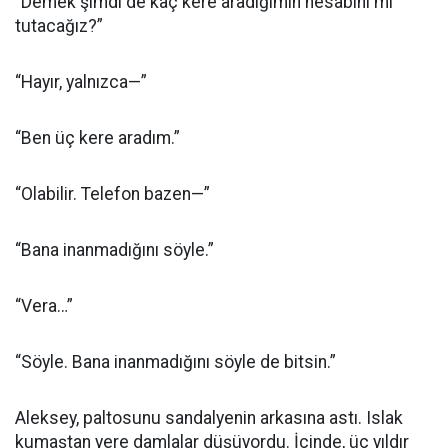
“Demek şimdi de kaç kere aradığımın hesabını mı
tutacağız?”
“Hayır, yalnızca—”
“Ben üç kere aradım.”
“Olabilir. Telefon bazen—”
“Bana inanmadığını söyle.”
“Vera…”
“Söyle. Bana inanmadığını söyle de bitsin.”
Aleksey, paltosunu sandalyenin arkasına astı. Islak
kumaştan yere damlalar düşüyordu. İçinde, üç yıldır