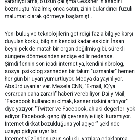
yararlıydı ama, o uzun çalışma Gessner'in asabını
bozmuştu. Yazılmış onca satırı, zihin bulandırıcı fuzuli
malumat olarak görmeye başlamıştı.
Yeni buluş ve teknolojilerin getirdiği fazla bilgiye karşı
duyulan korku, bilginin kendisi kadar eskidir. İnsan
beyni pek de matah bir organ değilmiş gibi, sürekli
süngere dönmesinden endişe edilir nedense.
Şimdi fennin son icadı internet ya, kendini nörolog,
sosyal psikolog zanneden bir takım "uzmanlar" hemen
her gün bir uyarı yumurtluyor. Medya da yayınlıyor.
Absürd uyarılar var. Mesela CNN, "E-mail, IQ'ya
esrardan daha zararlı" haberi verebiliyor. Daily Mail,
"Facebook kullanıcısı olmak, kanser riskini artırıyor"
diye yazıyor. "Twitter ve Facebook, ahlaki değerleri yok
ediyor. Facebook gençliği çevresiyle ilişki kuramıyor.
İnternet dikkat bozukluğuna yol açıyor" şeklinde
uzayıp gidiyor uyarılar.
İnternet yüzünden uzun soluklu yazılara odaklanma