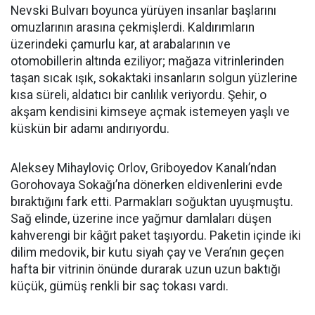
Nevski Bulvarı boyunca yürüyen insanlar başlarını
omuzlarının arasına çekmişlerdi. Kaldırımların
üzerindeki çamurlu kar, at arabalarının ve
otomobillerin altında eziliyor; mağaza vitrinlerinden
taşan sıcak ışık, sokaktaki insanların solgun yüzlerine
kısa süreli, aldatıcı bir canlılık veriyordu. Şehir, o
akşam kendisini kimseye açmak istemeyen yaşlı ve
küskün bir adamı andırıyordu.
Aleksey Mihayloviç Orlov, Griboyedov Kanalı’ndan
Gorohovaya Sokağı’na dönerken eldivenlerini evde
bıraktığını fark etti. Parmakları soğuktan uyuşmuştu.
Sağ elinde, üzerine ince yağmur damlaları düşen
kahverengi bir kâğıt paket taşıyordu. Paketin içinde iki
dilim medovik, bir kutu siyah çay ve Vera’nın geçen
hafta bir vitrinin önünde durarak uzun uzun baktığı
küçük, gümüş renkli bir saç tokası vardı.