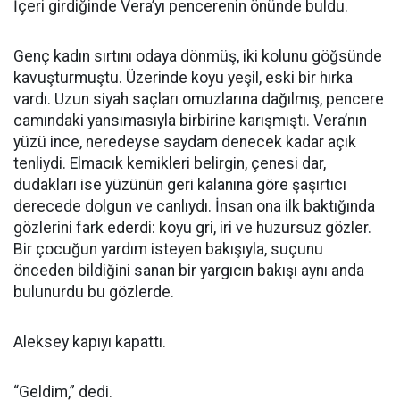
İçeri girdiğinde Vera’yı pencerenin önünde buldu.
Genç kadın sırtını odaya dönmüş, iki kolunu göğsünde
kavuşturmuştu. Üzerinde koyu yeşil, eski bir hırka
vardı. Uzun siyah saçları omuzlarına dağılmış, pencere
camındaki yansımasıyla birbirine karışmıştı. Vera’nın
yüzü ince, neredeyse saydam denecek kadar açık
tenliydi. Elmacık kemikleri belirgin, çenesi dar,
dudakları ise yüzünün geri kalanına göre şaşırtıcı
derecede dolgun ve canlıydı. İnsan ona ilk baktığında
gözlerini fark ederdi: koyu gri, iri ve huzursuz gözler.
Bir çocuğun yardım isteyen bakışıyla, suçunu
önceden bildiğini sanan bir yargıcın bakışı aynı anda
bulunurdu bu gözlerde.
Aleksey kapıyı kapattı.
“Geldim,” dedi.