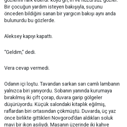
gözlerini fark ederdi: koyu gri, iri ve huzursuz gözler.
Bir çocuğun yardım isteyen bakışıyla, suçunu
önceden bildiğini sanan bir yargıcın bakışı aynı anda
bulunurdu bu gözlerde.
Aleksey kapıyı kapattı.
“Geldim,” dedi.
Vera cevap vermedi.
Odanın içi loştu. Tavandan sarkan sarı camlı lambanın
yalnızca biri yanıyordu. Sobanın yanında kurumaya
bırakılmış iki çift çorap, duvara garip gölgeler
düşürüyordu. Küçük salondaki kitaplık eğilmiş,
raflardan biri ortasından çökmüştü. Duvarda, üç yaz
önce birlikte gittikleri Novgorod’dan aldıkları soluk
mavi bir ikon asılıydı. Masanın üzerinde iki kahve