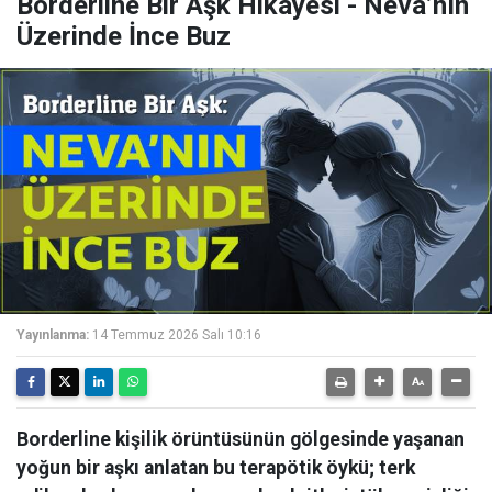
Borderline Bir Aşk Hikâyesi - Neva’nın
Üzerinde İnce Buz
Yayınlanma:
14 Temmuz 2026 Salı 10:16
Borderline kişilik örüntüsünün gölgesinde yaşanan
yoğun bir aşkı anlatan bu terapötik öykü; terk