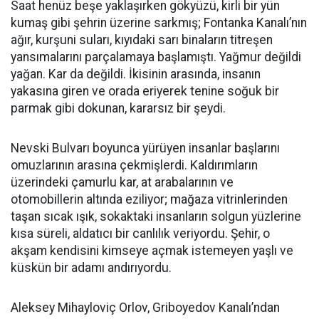
Saat henüz beşe yaklaşırken gökyüzü, kirli bir yün
kumaş gibi şehrin üzerine sarkmış; Fontanka Kanalı’nın
ağır, kurşuni suları, kıyıdaki sarı binaların titreşen
yansımalarını parçalamaya başlamıştı. Yağmur değildi
yağan. Kar da değildi. İkisinin arasında, insanın
yakasına giren ve orada eriyerek tenine soğuk bir
parmak gibi dokunan, kararsız bir şeydi.
Nevski Bulvarı boyunca yürüyen insanlar başlarını
omuzlarının arasına çekmişlerdi. Kaldırımların
üzerindeki çamurlu kar, at arabalarının ve
otomobillerin altında eziliyor; mağaza vitrinlerinden
taşan sıcak ışık, sokaktaki insanların solgun yüzlerine
kısa süreli, aldatıcı bir canlılık veriyordu. Şehir, o
akşam kendisini kimseye açmak istemeyen yaşlı ve
küskün bir adamı andırıyordu.
Aleksey Mihayloviç Orlov, Griboyedov Kanalı’ndan