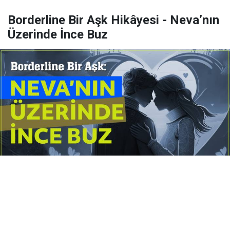
Borderline Bir Aşk Hikâyesi - Neva’nın
Üzerinde İnce Buz
Yayınlanma:
14 Temmuz 2026 Salı 10:16
Borderline kişilik örüntüsünün gölgesinde yaşanan