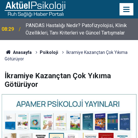
10 Mayıs Psikologlar Günü Nasıl Ortaya Çıktı? 10
10:30
Mayıs Tarihinin Hikayesi
Anasayfa
Psikoloji
İkramiye Kazançtan Çok Yıkıma
Götürüyor
İkramiye Kazançtan Çok Yıkıma
Götürüyor