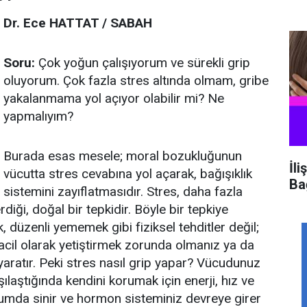
Dr. Ece HATTAT / SABAH
Soru:
Çok yoğun çalışıyorum ve sürekli grip
oluyorum. Çok fazla stres altında olmam, gribe
yakalanmama yol açıyor olabilir mi? Ne
yapmalıyım?
Burada esas mesele; moral bozukluğunun
İli
vücutta stres cevabına yol açarak, bağışıklık
Ba
sistemini zayıflatmasıdır. Stres, daha fazla
diği, doğal bir tepkidir. Böyle bir tepkiye
düzenli yememek gibi fiziksel tehditler değil;
i acil olarak yetiştirmek zorunda olmanız ya da
yaratır. Peki stres nasıl grip yapar? Vücudunuz
rşılaştığında kendini korumak için enerji, hız ve
umda sinir ve hormon sisteminiz devreye girer