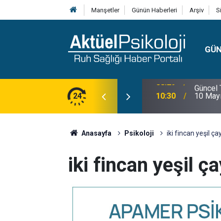
Manşetler
Günün Haberleri
Arşiv
S
GÜ
lojisi, Klinik Özellikleri, Tanı Kriterleri ve
24
10:30
10 Mayı
Anasayfa
Psikoloji
iki fincan yeşil ça
iki fincan yeşil ça