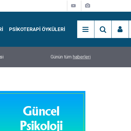
RI
PSIKOTERAPI ÖYKÜLERI
si
15:01
Simon Says Dikkat Programı Nedir?
Günün tüm
haberleri