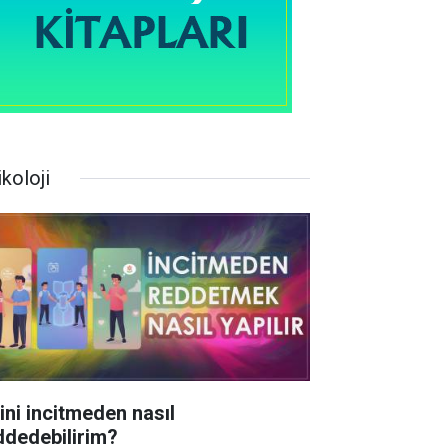
koloji
rini incitmeden nasıl
ddedebilirim?