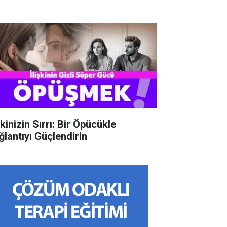
şkinizin Sırrı: Bir Öpücükle
ğlantıyı Güçlendirin