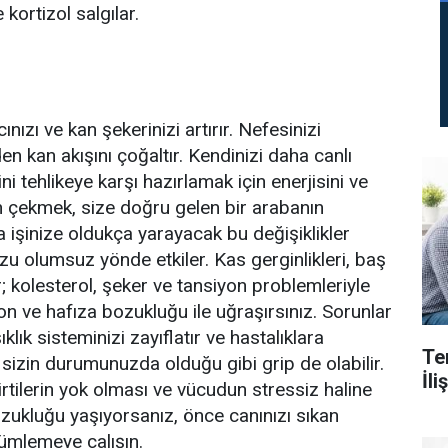
kortizol salgılar.
nızı ve kan şekerinizi artırır. Nefesinizi
iden kan akışını çoğaltır. Kendinizi daha canlı
i tehlikeye karşı hazırlamak için enerjisini ve
en çekmek, size doğru gelen bir arabanın
işinize oldukça yarayacak bu değişiklikler
u olumsuz yönde etkiler. Kas gerginlikleri, baş
r; kolesterol, şeker ve tansiyon problemleriyle
n ve hafıza bozukluğu ile uğraşırsınız. Sorunlar
klık sisteminizi zayıflatır ve hastalıklara
Te
ı sizin durumunuzda olduğu gibi grip de olabilir.
İl
irtilerin yok olması ve vücudun stressiz haline
zukluğu yaşıyorsanız, önce canınızı sıkan
ümlemeye çalışın.