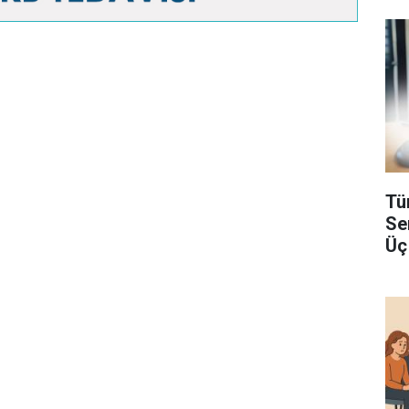
Tü
Se
Üç