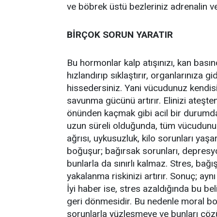
ve böbrek üstü bezleriniz adrenalin ve 
BİRÇOK SORUN YARATIR
Bu hormonlar kalp atışınızı, kan basıncı
hızlandırıp sıklaştırır, organlarınıza g
hissedersiniz. Yani vücudunuz kendisin
savunma gücünü artırır. Elinizi ateşt
önünden kaçmak gibi acil bir durumda 
uzun süreli olduğunda, tüm vücudunuz
ağrısı, uykusuzluk, kilo sorunları yaşa
boğuşur; bağırsak sorunları, depresyo
bunlarla da sınırlı kalmaz. Stres, bağışı
yakalanma riskinizi artırır. Sonuç; ayn
İyi haber ise, stres azaldığında bu bel
geri dönmesidir. Bu nedenle moral bo
sorunlarla yüzleşmeye ve bunları çöz