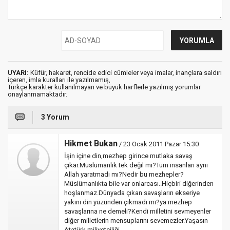
UYARI:
Küfür, hakaret, rencide edici cümleler veya imalar, inançlara saldırı
içeren, imla kuralları ile yazılmamış,
Türkçe karakter kullanılmayan ve büyük harflerle yazılmış yorumlar
onaylanmamaktadır.
3 Yorum
Hikmet Bukan
/ 23 Ocak 2011 Pazar 15:30
İşin içine din,mezhep girince mutlaka savaş
çıkar.Müslümanlık tek değil mi?Tüm insanları aynı
Allah yaratmadı mı?Nedir bu mezhepler?
Müslümanlıkta bile var onlarcası..Hiçbiri diğerinden
hoşlanmaz.Dünyada çıkan savaşların ekseriye
yakını din yüzünden çıkmadı mı?ya mezhep
savaşlarına ne demeli?Kendi milletini sevmeyenler
diğer milletlerin mensuplarını sevemezler.Yaşasın
Atatürk miliyetçiliği..