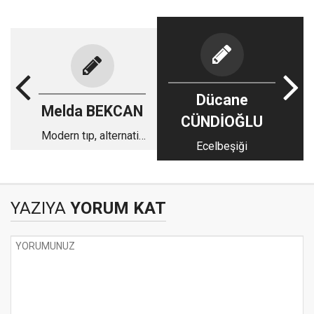
Dücane
Melda BEKCAN
CÜNDİOĞLU
Modern tıp, alternatif
Ecelbeşiği
tıp ve ‘malum’ kafa
karışıklığı…
YAZIYA
YORUM KAT