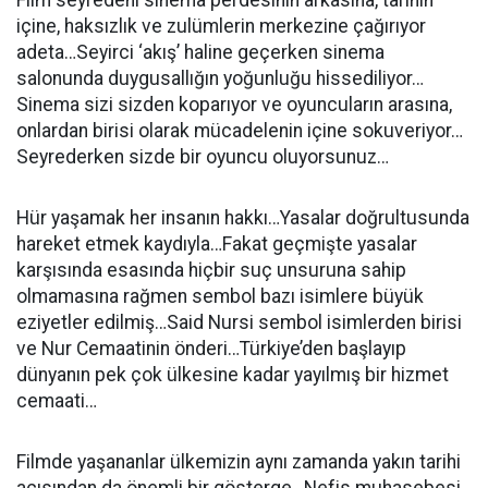
Film seyredeni sinema perdesinin arkasına, tarihin
içine, haksızlık ve zulümlerin merkezine çağırıyor
adeta…Seyirci ‘akış’ haline geçerken sinema
salonunda duygusallığın yoğunluğu hissediliyor…
Sinema sizi sizden koparıyor ve oyuncuların arasına,
onlardan birisi olarak mücadelenin içine sokuveriyor…
Seyrederken sizde bir oyuncu oluyorsunuz…
Hür yaşamak her insanın hakkı…Yasalar doğrultusunda
hareket etmek kaydıyla…Fakat geçmişte yasalar
karşısında esasında hiçbir suç unsuruna sahip
olmamasına rağmen sembol bazı isimlere büyük
eziyetler edilmiş…Said Nursi sembol isimlerden birisi
ve Nur Cemaatinin önderi…Türkiye’den başlayıp
dünyanın pek çok ülkesine kadar yayılmış bir hizmet
cemaati…
Filmde yaşananlar ülkemizin aynı zamanda yakın tarihi