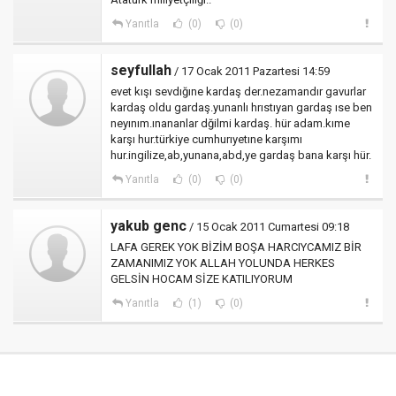
Yanıtla
(0)
(0)
seyfullah
/ 17 Ocak 2011 Pazartesi 14:59
evet kışı sevdığıne kardaş der.nezamandır gavurlar
kardaş oldu gardaş.yunanlı hrıstıyan gardaş ıse ben
neyınım.ınananlar dğilmi kardaş. hür adam.kıme
karşı hur.türkiye cumhurıyetıne karşımı
hur.ingilize,ab,yunana,abd,ye gardaş bana karşı hür.
Yanıtla
(0)
(0)
yakub genc
/ 15 Ocak 2011 Cumartesi 09:18
LAFA GEREK YOK BİZİM BOŞA HARCIYCAMIZ BİR
ZAMANIMIZ YOK ALLAH YOLUNDA HERKES
GELSİN HOCAM SİZE KATILIYORUM
Yanıtla
(1)
(0)