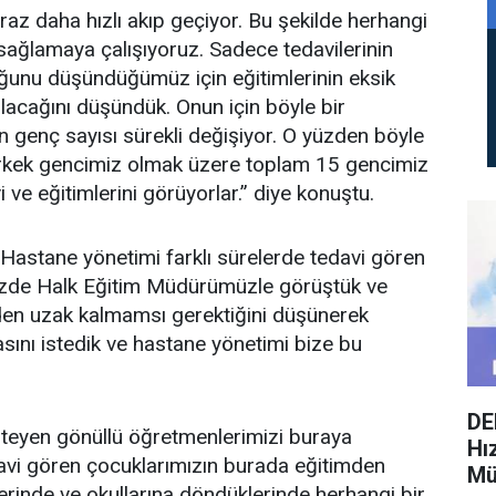
raz daha hızlı akıp geçiyor. Bu şekilde herhangi
 sağlamaya çalışıyoruz. Sadece tedavilerinin
uğunu düşündüğümüz için eğitimlerinin eksik
lacağını düşündük. Onun için böyle bir
n genç sayısı sürekli değişiyor. O yüzden böyle
9 erkek gencimiz olmak üzere toplam 15 gencimiz
i ve eğitimlerini görüyorlar.” diye konuştu.
Hastane yönetimi farklı sürelerde tedavi gören
Bizde Halk Eğitim Müdürümüzle görüştük ve
den uzak kalmamsı gerektiğini düşünerek
sını istedik ve hastane yönetimi bize bu
DE
teyen gönüllü öğretmenlerimizi buraya
Hı
avi gören çocuklarımızın burada eğitimden
Mü
lerinde ve okullarına döndüklerinde herhangi bir