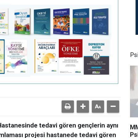
Psi
 Hastanesinde tedavi gören gençlerin aynı
MM
Ps
mlaması projesi hastanede tedavi gören