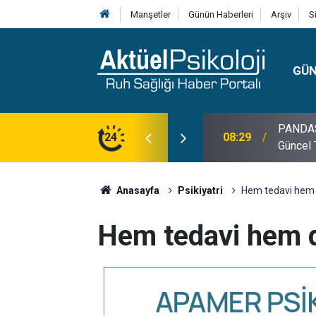
Manşetler
Günün Haberleri
Arşiv
S
GÜ
lojisi, Klinik Özellikleri, Tanı Kriterleri ve
24
10:30
10 Mayı
Anasayfa
Psikiyatri
Hem tedavi hem 
Hem tedavi hem d