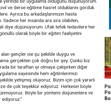
 ve yerinde bir uygulama olduğunu düşünüyorum.
 cıvıl ve derse eğitime hasret olduklarını gördük.
zlere. Ayrıca bu arkadaşlarımızın hasta
. Sadece her insanda ara sıra olabilen,
li diye düşünüyorum. Ufak tefek tedavilere her
gönüllü olarak böyle bir eğitim faaliyetini
alan gençler ise şu şekilde duygu ve
gulama gerçekten çok doğru bir şey. Çünkü biz
ada bir taraftan iyi olmaya çalışırken diğer
uygulama sayesinde hem eğitimlerimizi
kilde yetişmiş oluyoruz. Bizim için çok yararlı
Ps
ize de çok teşekkür ediyoruz. Herkesin böyle
Ps
üşünmüyoruz. Böyle bir yöntemi düşünenlere ve
Bo
 ediyoruz.”