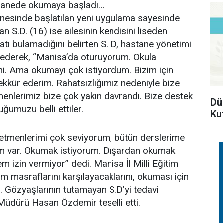
hastanede okumaya başladı…
anesinde başlatılan yeni uygulama sayesinde
n S.D. (16) ise ailesinin kendisini liseden
satı bulamadığını belirten S. D, hastane yönetimi
 ederek, “Manisa’da oturuyorum. Okula
ni. Ama okumayı çok istiyordum. Bizim için
şekkür ederim. Rahatsızlığımız nedeniyle bize
nlerimiz bize çok yakın davrandı. Bize destek
Dü
uğumuzu belli ettiler.
Ku
retmenlerimi çok seviyorum, bütün derslerime
im var. Okumak istiyorum. Dışardan okumak
m izin vermiyor” dedi. Manisa İl Milli Eğitim
 masraflarını karşılayacaklarını, okuması için
i. Gözyaşlarının tutamayan S.D’yi tedavi
m Müdürü Hasan Özdemir teselli etti.