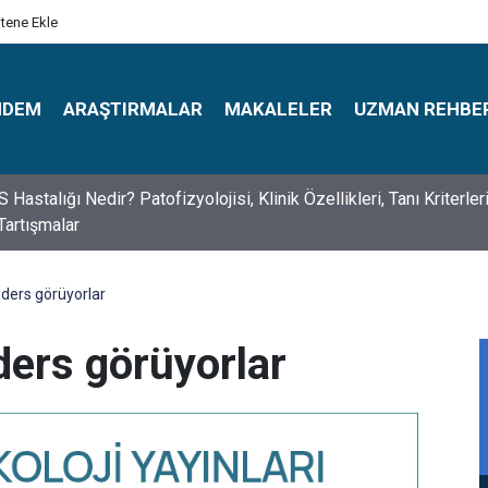
itene Ekle
NDEM
ARAŞTIRMALAR
MAKALELER
UZMAN REHBE
s Psikologlar Günü Nasıl Ortaya Çıktı? 10 Mayıs Tarihinin Hikaye
ders görüyorlar
ers görüyorlar