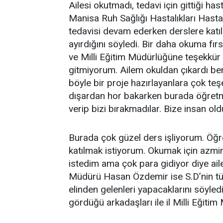
Ailesi okutmadı, tedavi için gittiği 
Manisa Ruh Sağlığı Hastalıkları Hast
tedavisi devam ederken derslere katıla
ayırdığını söyledi. Bir daha okuma fır
ve Milli Eğitim Müdürlüğüne teşekkür
gitmiyorum. Ailem okuldan çıkardı be
böyle bir proje hazırlayanlara çok te
dışardan hor bakarken burada öğretme
verip bizi bırakmadılar. Bize insan old
Burada çok güzel ders işliyorum. Öğ
katılmak istiyorum. Okumak için azm
istedim ama çok para gidiyor diye aile
Müdürü Hasan Özdemir ise S.D’nin tüm
elinden gelenleri yapacaklarını söyled
gördüğü arkadaşları ile il Milli Eğiti