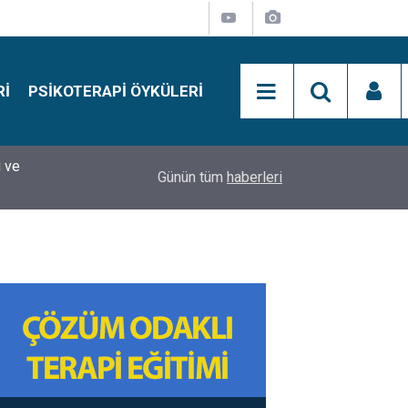
RI
PSIKOTERAPI ÖYKÜLERI
si
15:01
Simon Says Dikkat Programı Nedir?
Günün tüm
haberleri