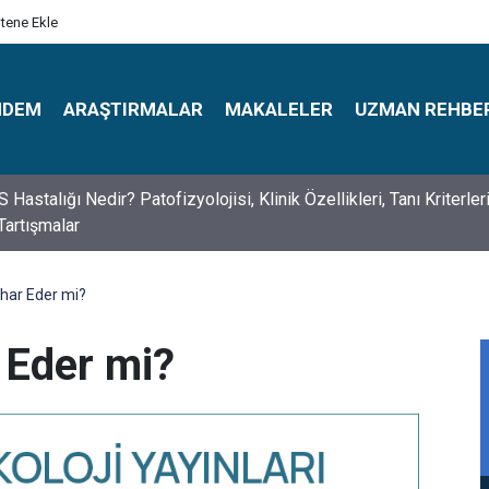
itene Ekle
NDEM
ARAŞTIRMALAR
MAKALELER
UZMAN REHBE
s Psikologlar Günü Nasıl Ortaya Çıktı? 10 Mayıs Tarihinin Hikaye
ihar Eder mi?
 Eder mi?