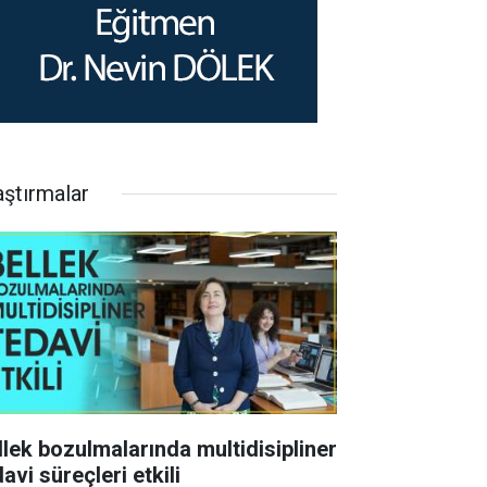
aştırmalar
llek bozulmalarında multidisipliner
avi süreçleri etkili