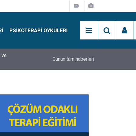
RI
PSIKOTERAPI ÖYKÜLERI
si
15:01
Simon Says Dikkat Programı Nedir?
Günün tüm
haberleri