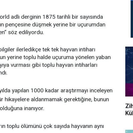
d adlı derginin 1875 tarihli bir sayısında
ının pençesine düşmek yerine bir uçurumdan
en” söz ediliyordu.
lgiler ilerledikçe tek tek hayvan intiharı
nun yerine toplu halde uçuruma yönelen yaban
yıya vurması gibi toplu hayvan intiharları
dı.
yılda yapılan 1000 kadar araştırmayı inceleyen
 tür hikayelere aldanmamak gerektiğine, bunun
Zi
 olduğuna inanıyor.
Kül
rın toplu ölümünü çok sayıda hayvanın aynı