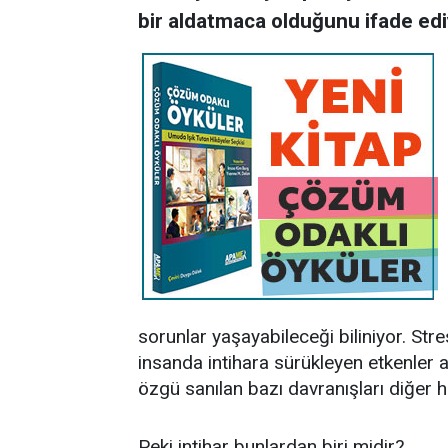
bir aldatmaca olduğunu ifade ediy
sorunlar yaşayabileceği biliniyor. Stre
insanda intihara sürükleyen etkenler 
özgü sanılan bazı davranışları diğer ha
Peki intihar bunlardan biri midir?