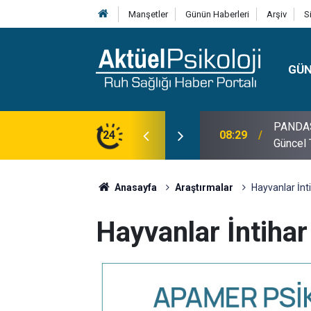
Manşetler
Günün Haberleri
Arşiv
S
GÜ
lojisi, Klinik Özellikleri, Tanı Kriterleri ve
24
10:30
10 Mayı
Anasayfa
Araştırmalar
Hayvanlar İnt
Hayvanlar İntihar