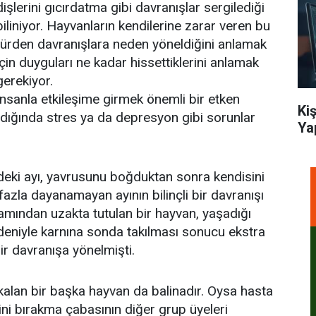
dişlerini gıcırdatma gibi davranışlar sergilediği
biliniyor. Hayvanların kendilerine zarar veren bu
türden davranışlara neden yöneldiğini anlamak
için duyguları ne kadar hissettiklerini anlamak
gerekiyor.
İnsanla etkileşime girmek önemli bir etken
Ki
adığında stres ya da depresyon gibi sorunlar
Ya
deki ayı, yavrusunu boğduktan sonra kendisini
azla dayanamayan ayının bilinçli bir davranışı
tamından uzakta tutulan bir hayvan, yaşadığı
deniyle karnına sonda takılması sonucu ekstra
r davranışa yönelmişti.
 kalan bir başka hayvan da balinadır. Oysa hasta
ini bırakma çabasının diğer grup üyeleri