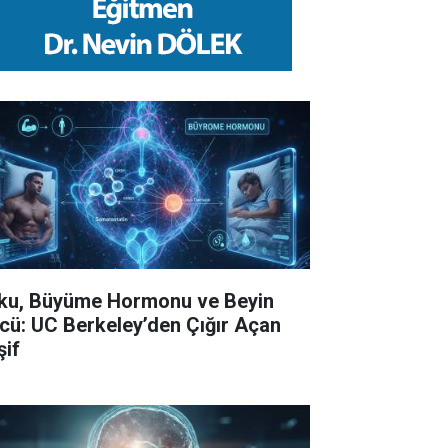
ku, Büyüme Hormonu ve Beyin
cü: UC Berkeley’den Çığır Açan
şif