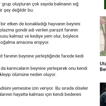
r grup oluşturan çok sayıda balinanın sığ
 şey değildir bu.
bir etken de konakladığı hayvanın beynini
plazma gondii adı verilen parazit farenin
rkusu kalmaz ve kediye yem olur, böylece
çoğalma amacına erişiyor.
t farenin beynine yerleştiğinde farede kedi
Ut
 da karıncaların beynine yerleşerek onu kendi
Bel
ükleyip ölümüne neden oluyor.
isini yemesine izin veriyor. Bu sırada ölseler
arının hayatta kalması için kendi bedenini