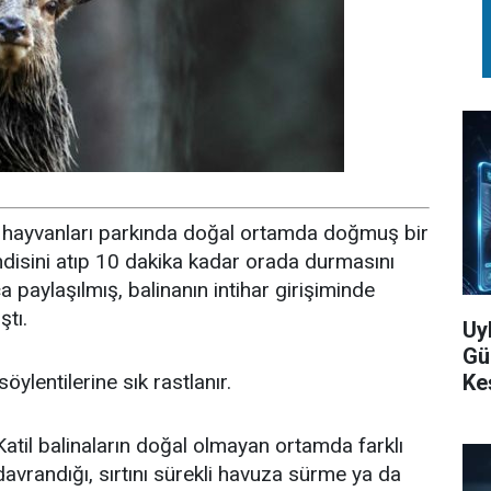
su hayvanları parkında doğal ortamda doğmuş bir
endisini atıp 10 dakika kadar orada durmasını
aylaşılmış, balinanın intihar girişiminde
ştı.
Uy
Gü
Ke
söylentilerine sık rastlanır.
Katil balinaların doğal olmayan ortamda farklı
davrandığı, sırtını sürekli havuza sürme ya da