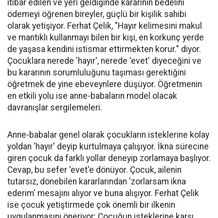
itibar edilen ve yeri geldiğinde kararının bedelini
ödemeyi öğrenen bireyler, güçlü bir kişilik sahibi
olarak yetişiyor. Ferhat Çelik, "Hayır kelimesini makul
ve mantıklı kullanmayı bilen bir kişi, en korkunç yerde
de yaşasa kendini istismar ettirmekten korur." diyor.
Çocuklara nerede 'hayır', nerede 'evet' diyeceğini ve
bu kararının sorumluluğunu taşıması gerektiğini
öğretmek de yine ebeveynlere düşüyor. Öğretmenin
en etkili yolu ise anne-babaların model olacak
davranışlar sergilemeleri.
Anne-babalar genel olarak çocukların isteklerine kolay
yoldan 'hayır' deyip kurtulmaya çalışıyor. İkna sürecine
giren çocuk da farklı yollar deneyip zorlamaya başlıyor.
Cevap, bu sefer 'evet'e dönüyor. Çocuk, ailenin
tutarsız, dönebilen kararlarından 'zorlarsam ikna
ederim' mesajını alıyor ve buna alışıyor. Ferhat Çelik
ise çocuk yetiştirmede çok önemli bir ilkenin
uygulanmasını öneriyor: Çocuğun isteklerine karşı