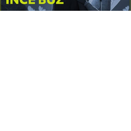
Yayınlanma:
14 Temmuz 2026 Salı 10:16
Borderline kişilik örüntüsünün gölgesinde yaşanan
yoğun bir aşkı anlatan bu terapötik öykü; terk
edilme korkusunu, duygusal gelgitleri, tükenmişliği
ve sınır koymanın iyileştirici gücünü Petersburg’un
karanlık atmosferinde işler.