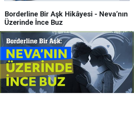
Borderline Bir Aşk Hikâyesi - Neva’nın
Üzerinde İnce Buz
Yayınlanma:
14 Temmuz 2026 Salı 10:16
Borderline kişilik örüntüsünün gölgesinde yaşanan