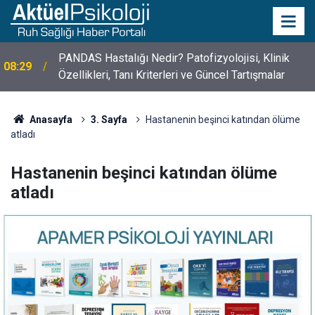
PANDAS Hastalığı Nedir? Patofizyolojisi, Klinik
08:29
10 Mayıs Psikologlar Günü Nasıl Ortaya Çıktı? 10
Özellikleri, Tanı Kriterleri ve Güncel Tartışmalar
10:30
Mayıs Tarihinin Hikayesi
Anasayfa
3. Sayfa
Hastanenin beşinci katından ölüme
atladı
Hastanenin beşinci katından ölüme
atladı